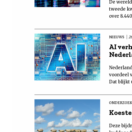
De wereld
tweede kwa
over 8.44
NIEUWS
28
AI ver
Neder
Nederland
voordeel v
Dat blijk
ONDERZOEK
Koeste
Deze bijdr