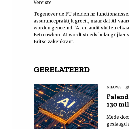
Vereiste
Tegenover de FT stelden hr-functionarissen
assurancepraktijk groeit, maar dat AI-vaard
worden genoemd. "AI en audit sluiten elkaar
Betrouwbare AI wordt steeds belangrijker 
Britse zakenkrant.
GERELATEERD
NIEUWS
g
Falende
130 mi
Mede door
geslaagd z