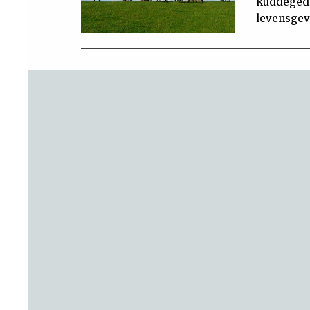
kuddegedr
levensgeva