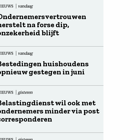
NIEUWS
vandaag
Ondernemersvertrouwen
herstelt na forse dip,
onzekerheid blijft
NIEUWS
vandaag
Bestedingen huishoudens
opnieuw gestegen in juni
NIEUWS
gisteren
Belastingdienst wil ook met
ondernemers minder via post
corresponderen
NIEUWS
gisteren