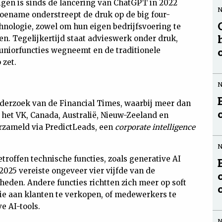
gen is sinds de lancering van ChatGPT in 2022
toename onderstreept de druk op de big four-
hnologie, zowel om hun eigen bedrijfsvoering te
en. Tegelijkertijd staat advieswerk onder druk,
juniorfuncties wegneemt en de traditionele
 zet.
derzoek van de Financial Times, waarbij meer dan
, het VK, Canada, Australië, Nieuw-Zeeland en
rzameld via PredictLeads, een
corporate intelligence
troffen technische functies, zoals generative AI
2025 vereiste ongeveer vier vijfde van de
den. Andere functies richtten zich meer op soft
gie aan klanten te verkopen, of medewerkers te
e AI-tools.