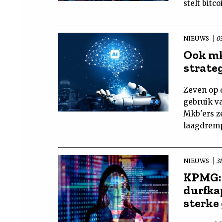
stelt bitc
NIEUWS
0
Ook mk
strateg
Zeven op 
gebruik v
Mkb'ers ze
laagdremp
NIEUWS
31
KPMG:
durfka
sterke