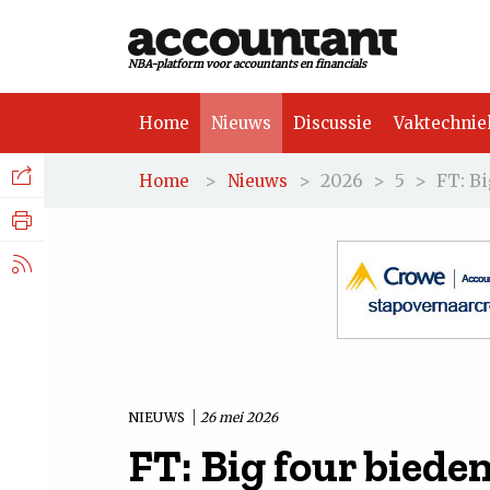
NBA-platform voor accountants en financials
Home
Nieuws
Discussie
Vaktechnie
Facebook
Nieuws
>
>
2026
>
5
>
FT: B
Home
Nieuws
Discussie
LinkedIn
Vaktechniek
X.com
Achtergrond
Tuchtrecht
NIEUWS
26 mei 2026
FT: Big four biede