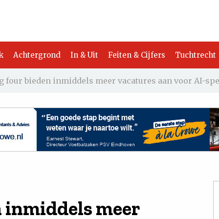
k
Achtergrond
In & Uit
Feiten & Cijfers
Tuchtrecht
ig four bieden inmiddels meer vacatures aan voor AI-sp
n inmiddels meer