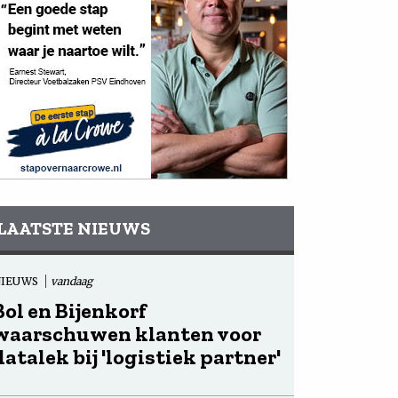
LAATSTE NIEUWS
NIEUWS
vandaag
Bol en Bijenkorf
waarschuwen klanten voor
datalek bij 'logistiek partner'