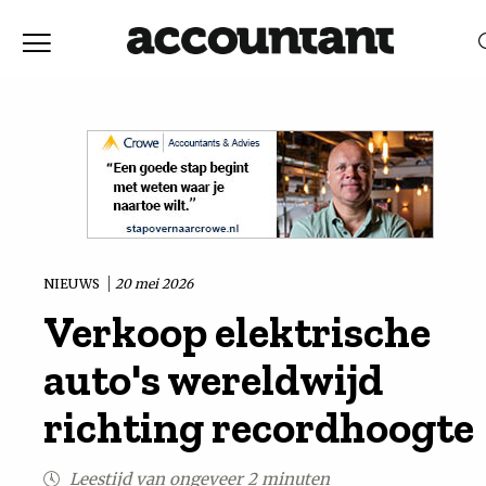
Home
Nieuws
RELEVANTIE
DATUM
Discussie
Vaktechniek
NIEUWS
20 mei 2026
Verkoop elektrische
Achtergrond
auto's wereldwijd
In
richting recordhoogte
&
Leestijd van ongeveer 2 minuten