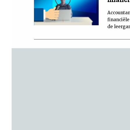
Accountan
financiële
de leergan