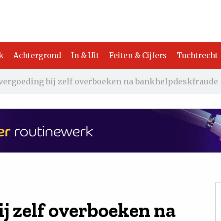
k
Achtergrond
In & Uit
Feiten & Cijfers
Tuchtrecht
vergoeding bij zelf overboeken na bankhelpdeskfraude
j zelf overboeken na