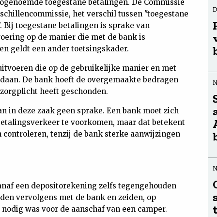
n zogenoemde toegestane betalingen. De Commissie
D
schillencommissie, het verschil tussen "toegestane
. Bij toegestane betalingen is sprake van
oering op de manier die met de bank is
en geldt een ander toetsingskader.
uitvoeren die op de gebruikelijke manier en met
edaan. De bank hoeft de overgemaakte bedragen
e zorgplicht heeft geschonden.
n in deze zaak geen sprake. Een bank moet zich
betalingsverkeer te voorkomen, maar dat betekent
 controleren, tenzij de bank sterke aanwijzingen
vanaf een depositorekening zelfs tegengehouden
den vervolgens met de bank en zeiden, op
g nodig was voor de aanschaf van een camper.