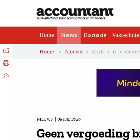
NBA-platform voor accountants en financials
Home
Nieuws
Discussie
Vaktechnie
Facebook
Nieuws
>
>
2026
>
6
>
Geen 
Home
Nieuws
Discussie
LinkedIn
Vaktechniek
X.com
Achtergrond
Tuchtrecht
NIEUWS
08 juni 2026
Geen vergoeding bi