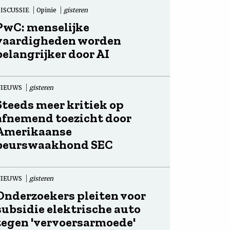
ISCUSSIE
Opinie
gisteren
PwC: menselijke
vaardigheden worden
belangrijker door AI
NIEUWS
gisteren
Steeds meer kritiek op
afnemend toezicht door
Amerikaanse
beurswaakhond SEC
NIEUWS
gisteren
Onderzoekers pleiten voor
subsidie elektrische auto
tegen 'vervoersarmoede'