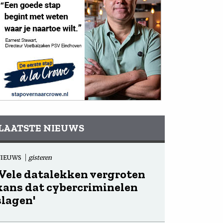
LAATSTE NIEUWS
NIEUWS
gisteren
'Vele datalekken vergroten
kans dat cybercriminelen
slagen'