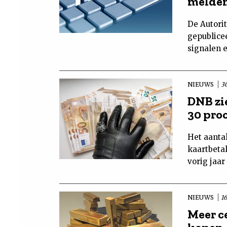
melden
De Autori
gepublice
signalen 
NIEUWS
3
DNB zi
30 pro
Het aantal
kaartbeta
vorig jaar
NIEUWS
1
Meer c