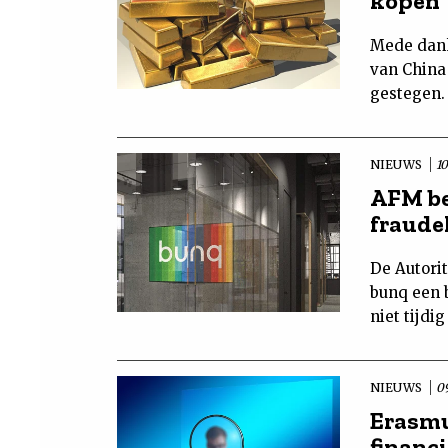
kopen
Mede dank
van China
gestegen.
NIEUWS
1
AFM be
fraude
De Autori
bunq een b
niet tijdi
NIEUWS
0
Erasmu
financi