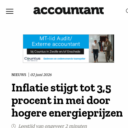
Home
Nieuws
RELEVANTIE
DATUM
Discussie
Vaktechniek
NIEUWS
02 juni 2026
Inflatie stijgt tot 3,5
Achtergrond
procent in mei door
In
hogere energieprijzen
&
Leestijd van ongeveer 2 minuten