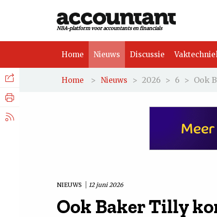
NBA-platform voor accountants en financials
Home
Nieuws
Discussie
Vaktechnie
Facebook
Nieuws
>
>
2026
>
6
>
Ook B
Home
Nieuws
Discussie
LinkedIn
Vaktechniek
X.com
Achtergrond
Tuchtrecht
NIEUWS
12 juni 2026
Ook Baker Tilly k