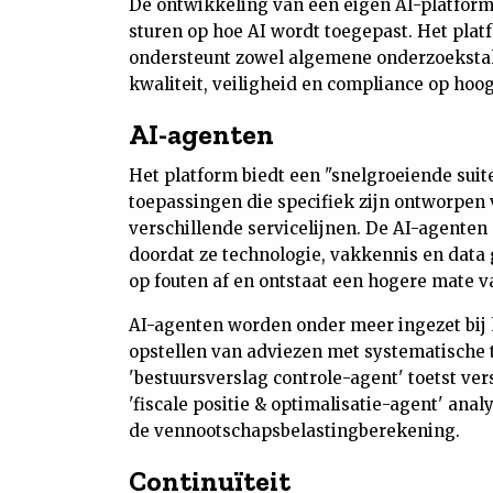
De ontwikkeling van een eigen AI-platform s
sturen op hoe AI wordt toegepast. Het pla
ondersteunt zowel algemene onderzoekstak
kwaliteit, veiligheid en compliance op hoog 
AI-agenten
Het platform biedt een "snelgroeiende suite
toepassingen die specifiek zijn ontworpe
verschillende servicelijnen. De AI-agente
doordat ze technologie, vakkennis en data
op fouten af en ontstaat een hogere mate v
AI-agenten worden onder meer ingezet bij 
opstellen van adviezen met systematische 
'bestuursverslag controle-agent' toetst ver
'fiscale positie & optimalisatie-agent' anal
de vennootschapsbelastingberekening.
Continuïteit