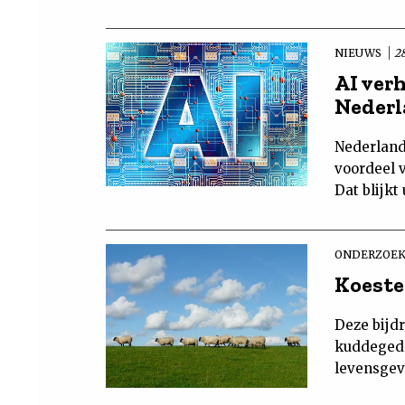
NIEUWS
28
AI ver
Neder
Nederland
voordeel v
Dat blijk
ONDERZOEK
Koeste
Deze bijdr
kuddegedr
levensgeva