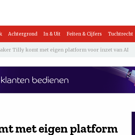
k
Achtergrond
In & Uit
Feiten & Cijfers
Tuchtrecht
aker Tilly komt met eigen platform voor inzet van AI
omt met eigen platform