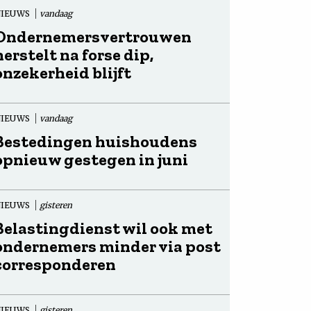
NIEUWS
vandaag
Ondernemersvertrouwen
herstelt na forse dip,
onzekerheid blijft
NIEUWS
vandaag
Bestedingen huishoudens
opnieuw gestegen in juni
NIEUWS
gisteren
Belastingdienst wil ook met
ondernemers minder via post
corresponderen
NIEUWS
gisteren