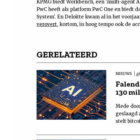
KPMG biedt Workbench, een 'multi-agent AI
PwC heeft als platform PwC One en biedt d
System'. En Deloitte kwam al in het voorjaa
verovert
, kortom, in hoog tempo ook de acc
GERELATEERD
NIEUWS
g
Falende
130 mi
Mede door
geslaagd z
stelt bitc