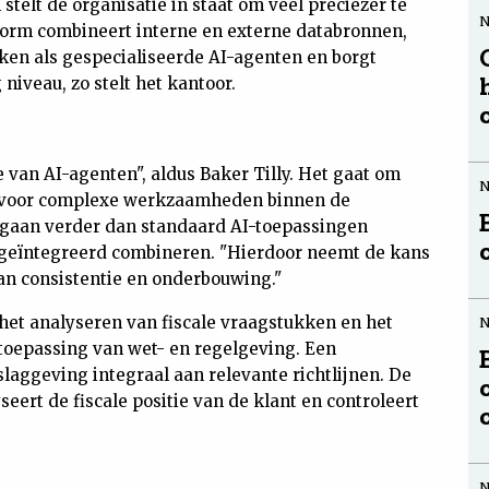
telt de organisatie in staat om veel preciezer te
tform combineert interne en externe databronnen,
en als gespecialiseerde AI-agenten en borgt
niveau, zo stelt het kantoor.
 van AI-agenten", aldus Baker Tilly. Het gaat om
n voor complexe werkzaamheden binnen de
n gaan verder dan standaard AI-toepassingen
 geïntegreerd combineren. "Hierdoor neemt de kans
an consistentie en onderbouwing."
het analyseren van fiscale vraagstukken en het
toepassing van wet- en regelgeving. Een
slaggeving integraal aan relevante richtlijnen. De
yseert de fiscale positie van de klant en controleert