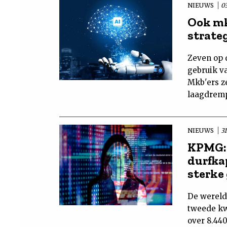
NIEUWS
0
Ook mk
strateg
Zeven op 
gebruik v
Mkb'ers ze
laagdremp
NIEUWS
31
KPMG:
durfka
sterke
De wereld
tweede kwa
over 8.44