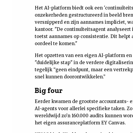
Het AI-platform biedt ook een 'continuïteit
onzekerheden gestructureerd in beeld breng
versnipperd en zijn aannames impliciet, wat
kantoor. "De continuïteitsagent analyseert i
toetst aannames op consistentie. Dit helpt
oordeel te komen."
Het opzetten van een eigen AI-platform en 
"duidelijke stap" in de verdere digitaliseri
tegelijk “geen eindpunt, maar een vertre
snel kunnen doorontwikkelen.”
Big four
Eerder kwamen de grootste accountants- en
AI-agents voor allerlei specifieke taken. Z
wereldwijd zo'n 160.000 audits kunnen wor
het eigen assuranceplatform EY Canvas.