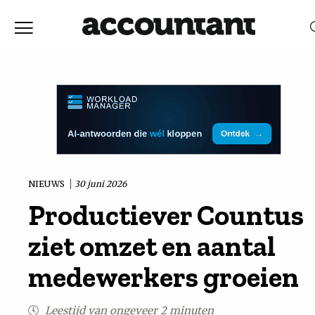
Home
Nieuws
RELEVANTIE
DATUM
Discussie
Vaktechniek
NIEUWS
30 juni 2026
Productiever Countus
Achtergrond
ziet omzet en aantal
In
medewerkers groeien
&
Leestijd van ongeveer 2 minuten