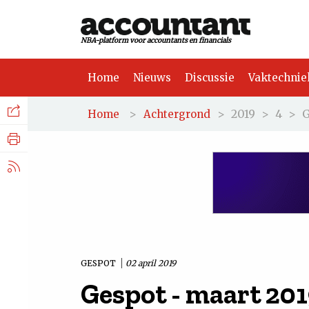
NBA-platform voor accountants en financials
Home
Nieuws
Discussie
Vaktechnie
Facebook
Nieuws
>
>
2019
>
4
>
G
Home
Achtergrond
Discussie
LinkedIn
Vaktechniek
X.com
Achtergrond
Tuchtrecht
GESPOT
02 april 2019
Gespot - maart 20