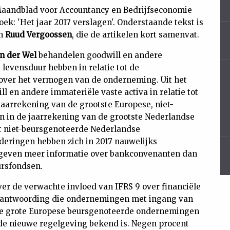
andblad voor Accountancy en Bedrijfseconomie
ek: 'Het jaar 2017 verslagen'. Onderstaande tekst is
an
Ruud Vergoossen
, die de artikelen kort samenvat.
n der Wel
behandelen goodwill en andere
 levensduur hebben in relatie tot de
 over het vermogen van de onderneming. Uit het
l en andere immateriële vaste activa in relatie tot
arrekening van de grootste Europese, niet-
n in de jaarrekening van de grootste Nederlandse
 niet-beursgenoteerde Nederlandse
ringen hebben zich in 2017 nauwelijks
geven meer informatie over bankconvenanten dan
ursfondsen.
ver de verwachte invloed van IFRS 9 over financiële
erantwoording die ondernemingen met ingang van
te grote Europese beursgenoteerde ondernemingen
 de nieuwe regelgeving bekend is. Negen procent