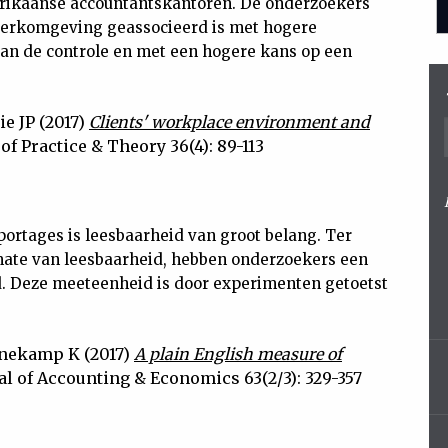
ikaanse accountantskantoren. De onderzoekers
 werkomgeving geassocieerd is met hogere
van de controle en met een hogere kans op een
ie JP (2017)
Clients' workplace environment and
of Practice & Theory 36(4): 89-113
portages is leesbaarheid van groot belang. Ter
mate van leesbaarheid, hebben onderzoekers een
. Deze meeteenheid is door experimenten getoetst
ennekamp K (2017)
A plain English measure of
l of Accounting & Economics 63(2/3): 329-357