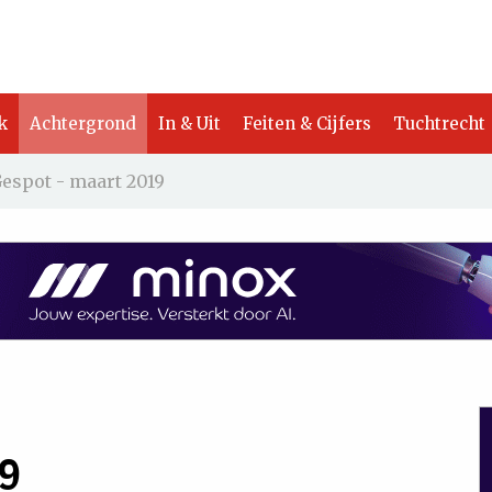
k
Achtergrond
In & Uit
Feiten & Cijfers
Tuchtrecht
espot - maart 2019
19