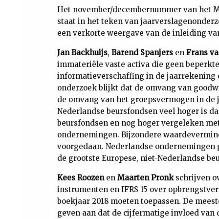
Het november/decembernummer van het Ma
staat in het teken van jaarverslagenonderzo
een verkorte weergave van de inleiding v
Jan Backhuijs
,
Barend Spanjers
en
Frans va
immateriële vaste activa die geen beperkte
informatieverschaffing in de jaarrekening
onderzoek blijkt dat de omvang van goodwil
de omvang van het groepsvermogen in de ja
Nederlandse beursfondsen veel hoger is da
beursfondsen en nog hoger vergeleken met
ondernemingen. Bijzondere waardeverminde
voorgedaan. Nederlandse ondernemingen 
de grootste Europese, niet-Nederlandse be
Kees Roozen
en
Maarten Pronk
schrijven o
instrumenten en IFRS 15 over opbrengstv
boekjaar 2018 moeten toepassen. De mees
geven aan dat de cijfermatige invloed van