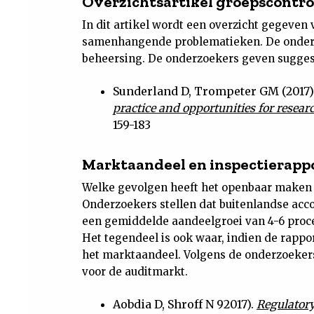
Overzichtsartikel groepscontro
In dit artikel wordt een overzicht gegeve
samenhangende problematieken. De onderzo
beheersing. De onderzoekers geven suggest
Sunderland D, Trompeter GM (2017
practice and opportunities for resear
159-183
Marktaandeel en inspectierapp
Welke gevolgen heeft het openbaar maken 
Onderzoekers stellen dat buitenlandse acc
een gemiddelde aandeelgroei van 4-6 proce
Het tegendeel is ook waar, indien de rapport
het marktaandeel. Volgens de onderzoekers
voor de auditmarkt.
Aobdia D, Shroff N 92017).
Regulatory