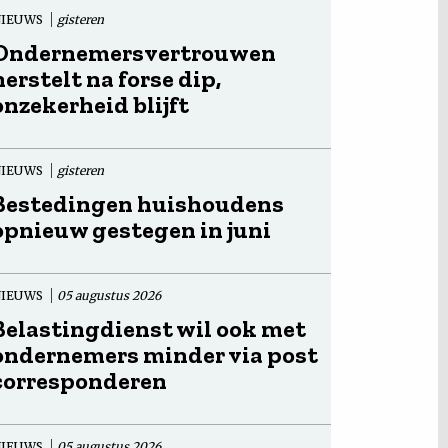
NIEUWS
gisteren
Ondernemersvertrouwen
herstelt na forse dip,
onzekerheid blijft
NIEUWS
gisteren
Bestedingen huishoudens
opnieuw gestegen in juni
NIEUWS
05 augustus 2026
Belastingdienst wil ook met
ondernemers minder via post
corresponderen
NIEUWS
05 augustus 2026