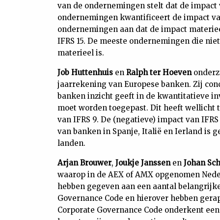
van de ondernemingen stelt dat de impact v
ondernemingen kwantificeert de impact van 
ondernemingen aan dat de impact materieel
IFRS 15. De meeste ondernemingen die niet
materieel is.
Job Huttenhuis
en
Ralph ter Hoeven
onderz
jaarrekening van Europese banken. Zij conc
banken inzicht geeft in de kwantitatieve i
moet worden toegepast. Dit heeft wellicht
van IFRS 9. De (negatieve) impact van IFRS
van banken in Spanje, Italië en Ierland is
landen.
Arjan Brouwer
,
Joukje Janssen
en
Johan Sch
waarop in de AEX of AMX opgenomen Nede
hebben gegeven aan een aantal belangrijk
Governance Code en hierover hebben gerap
Corporate Governance Code onderkent een 