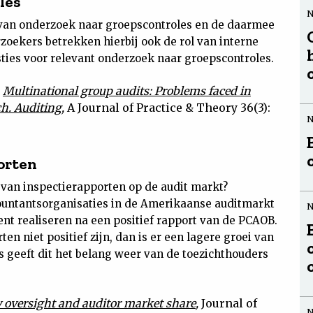
les
n van onderzoek naar groepscontroles en de daarmee
ekers betrekken hierbij ook de rol van interne
ies voor relevant onderzoek naar groepscontroles.
)
Multinational group audits: Problems faced in
ch. Auditing
,
A Journal of Practice & Theory 36(3):
orten
van inspectierapporten op de audit markt?
ountantsorganisaties in de Amerikaanse auditmarkt
nt realiseren na een positief rapport van de PCAOB.
en niet positief zijn, dan is er een lagere groei van
 geeft dit het belang weer van de toezichthouders
 oversight and auditor market share
,
Journal of