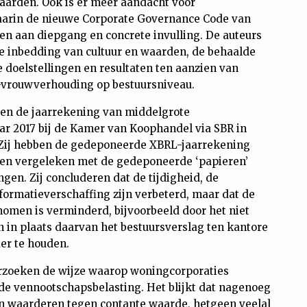
aarden. Ook is er meer aandacht voor
waarin de nieuwe Corporate Governance Code van
en aan diepgang en concrete invulling. De auteurs
e inbedding van cultuur en waarden, de behaalde
e doelstellingen en resultaten ten aanzien van
-vrouwverhouding op bestuursniveau.
n de jaarrekening van middelgrote
r 2017 bij de Kamer van Koophandel via SBR in
Zij hebben de gedeponeerde XBRL-jaarrekening
en vergeleken met de gedeponeerde ‘papieren’
en. Zij concluderen dat de tijdigheid, de
nformatieverschaffing zijn verbeterd, maar dat de
nomen is verminderd, bijvoorbeeld door het niet
 in plaats daarvan het bestuursverslag ten kantore
er te houden.
zoeken de wijze waarop woningcorporaties
e vennootschapsbelasting. Het blijkt dat nagenoeg
len waarderen tegen contante waarde, hetgeen veelal