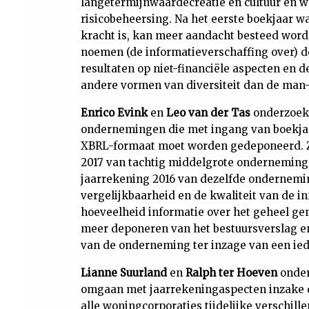
langetermijnwaardecreatie en cultuur en w
risicobeheersing. Na het eerste boekjaar 
kracht is, kan meer aandacht besteed word
noemen (de informatieverschaffing over) d
resultaten op niet-financiële aspecten en d
andere vormen van diversiteit dan de man
Enrico Evink
en
Leo van der Tas
onderzoeke
ondernemingen die met ingang van boekjaa
XBRL-formaat moet worden gedeponeerd. 
2017 van tachtig middelgrote onderneming
jaarrekening 2016 van dezelfde onderneming
vergelijkbaarheid en de kwaliteit van de i
hoeveelheid informatie over het geheel ge
meer deponeren van het bestuursverslag en
van de onderneming ter inzage van een ied
Lianne Suurland
en
Ralph ter Hoeven
onder
omgaan met jaarrekeningaspecten inzake d
alle woningcorporaties tijdelijke verschil