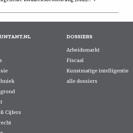
UNTANT.NL
DOSSIERS
Arbeidsmarkt
s
Fiscaal
sie
Kunstmatige intelligentie
chniek
alle dossiers
rgrond
t
 & Cijfers
recht