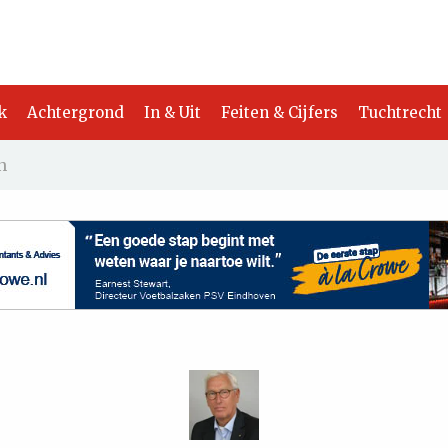
k
Achtergrond
In & Uit
Feiten & Cijfers
Tuchtrecht
n