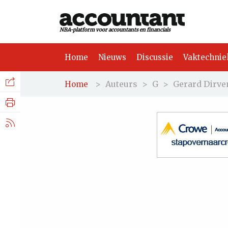
NBA-platform voor accountants en financials
Home
Nieuws
Discussie
Vaktechnie
Facebook
Nieuws
>
Auteurs
>
G
>
Gerard Dirve
Home
Discussie
LinkedIn
Vaktechniek
X.com
Achtergrond
Tuchtrecht