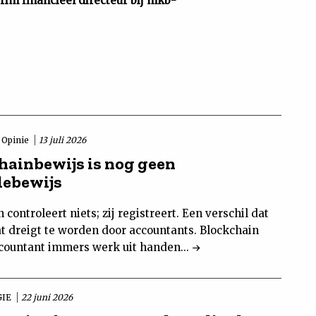
rim financieel directeur bij mkb-
Opinie
13 juli 2026
hainbewijs is nog geen
lebewijs
 controleert niets; zij registreert. Een verschil dat
t dreigt te worden door accountants. Blockchain
accountant immers werk uit handen...
GIE
22 juni 2026