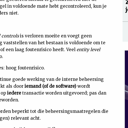
gel in voldoende mate hebt gecontroleerd, kun je
ers niet.
l controls
is verloren moeite en voegt geen
g vaststellen van het bestaan is voldoende om te
f een laag foutenrisico heeft. Veel
entity level
o.
s: hoog foutenrisico.
ontinue goede werking van de interne beheersing
ikt als door
iemand (of de software)
wordt
op
iedere
transactie worden uitgevoerd; pas dan
geworden.
den beperkt tot die beheersingsmaatregelen die
ngen) relevant acht.