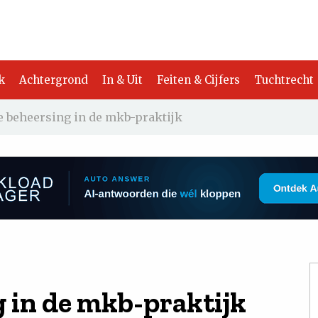
k
Achtergrond
In & Uit
Feiten & Cijfers
Tuchtrecht
e beheersing in de mkb-praktijk
 in de mkb-praktijk