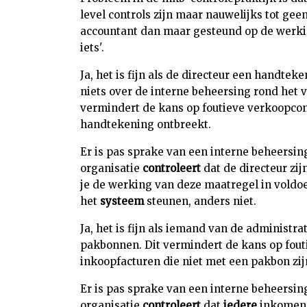
level controls zijn maar nauwelijks tot ge
accountant dan maar gesteund op de werking
iets'.
Ja, het is fijn als de directeur een handte
niets over de interne beheersing rond het
vermindert de kans op foutieve verkoopcon
handtekening ontbreekt.
Er is pas sprake van een interne beheersi
organisatie
controleert
dat de directeur zi
je de werking van deze maatregel in voldoe
het
systeem
steunen, anders niet.
Ja, het is fijn als iemand van de administ
pakbonnen. Dit vermindert de kans op fout
inkoopfacturen die niet met een pakbon zij
Er is pas sprake van een interne beheersi
organisatie
controleert
dat
iedere
inkomend