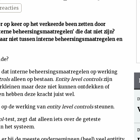
reacties
er op keer op het verkeerde been zetten door
terne beheersingsmaatregelen' die dat niet zijn?
maar niet tussen interne beheersingsmaatregelen en
ide?
hil dat interne beheersingsmaatregelen op werking
trols
alleen op bestaan.
Entity level controls
zijn
erkleinen maar deze niet kunnen ontdekken of
n hebben deze kracht juist wel.
D
et op de werking van
entity level controls
steunen.
ol
-test, zegt dat alleen iets over de geteste
n het systeem.
D
 er bij de meeste ondernemingen (heel) veel entitity