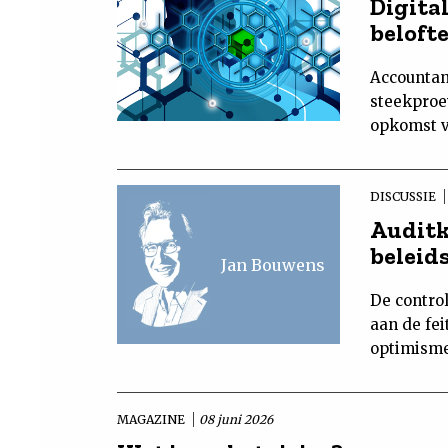
Digital
belofte
Accountant
steekproe
opkomst v
DISCUSSIE
Auditkw
beleid
Jan Bouwens
De contro
aan de fei
optimisme
MAGAZINE
08 juni 2026