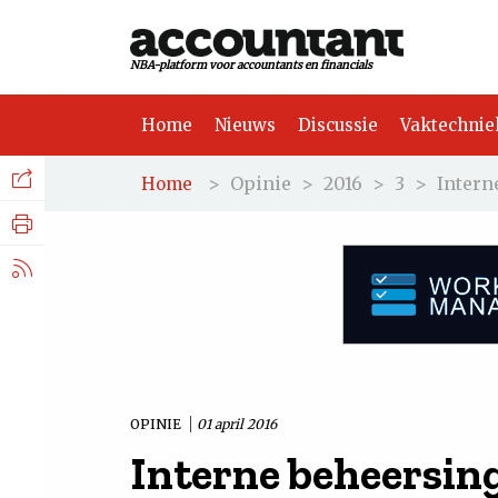
NBA-platform voor accountants en financials
Home
Nieuws
Discussie
Vaktechnie
Facebook
Nieuws
>
Opinie
>
2016
>
3
>
Intern
Home
Discussie
LinkedIn
Vaktechniek
X.com
Achtergrond
Tuchtrecht
OPINIE
01 april 2016
Interne beheersing