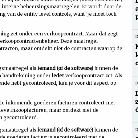
en interne beheersingsmaatregelen. Er wordt door de
 van de entity level controls, want 'je moet toch
kening zet onder een verkoopcontract. Maar dat zegt
D
 verkoopcontractenbeheer. Deze maatregel
tracten, maar ontdekt niet de contracten waarop de
ngsmaatregel als
iemand (of de software)
binnen de
jn handtekening onder
ieder
verkoopcontract zet. Als
nde hebt gecontroleerd, kun je voor dit aspect op
D
ratie inkomende goederen facturen controleert met
ieve inkoopfacturen, maar ontdekt niet de
n gecontroleerd.
ngsmaatregel als
iemand (of de software)
binnen de
D
e goederen factuur is gecontroleerd met de