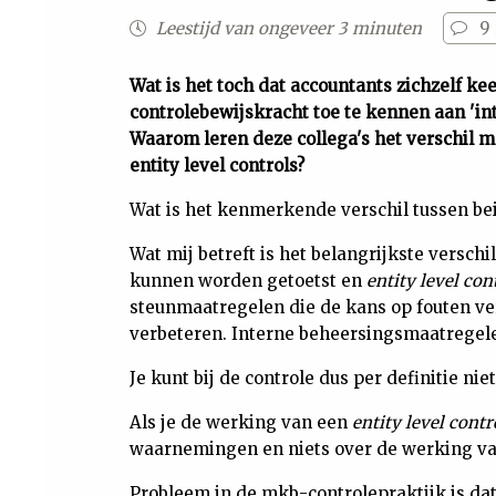
Leestijd van ongeveer 3 minuten
9
Wat is het toch dat accountants zichzelf ke
controlebewijskracht toe te kennen aan 'in
Waarom leren deze collega's het verschil 
entity level controls?
Wat is het kenmerkende verschil tussen be
Wat mij betreft is het belangrijkste versc
kunnen worden getoetst en
entity level con
steunmaatregelen die de kans op fouten v
verbeteren. Interne beheersingsmaatregele
Je kunt bij de controle dus per definitie ni
Als je de werking van een
entity level contr
waarnemingen en niets over de werking va
Probleem in de mkb-controlepraktijk is dat