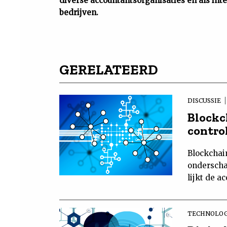
diverse accountantsorganisaties en als inte
bedrijven.
GERELATEERD
DISCUSSIE
Blockc
contro
Blockchain
onderscha
lijkt de 
TECHNOLO