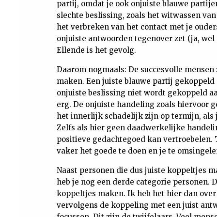
partij, omdat je ook onjuiste blauwe partij
slechte beslissing, zoals het witwassen va
het verbreken van het contact met je ouders.
onjuiste antwoorden tegenover zet (ja, wel 
Ellende is het gevolg.
Daarom nogmaals: De succesvolle mensen z
maken. Een juiste blauwe partij gekoppeld a
onjuiste beslissing niet wordt gekoppeld aa
erg. De onjuiste handeling zoals hiervoor 
het innerlijk schadelijk zijn op termijn, al
Zelfs als hier geen daadwerkelijke handeli
positieve gedachtegoed kan vertroebelen. 
vaker het goede te doen en je te omsingel
Naast personen die dus juiste koppeltjes 
heb je nog een derde categorie personen. D
koppeltjes maken. Ik heb het hier dan ove
vervolgens de koppeling met een juist antw
focussen. Dit zijn de twijfelaars. Veel mens