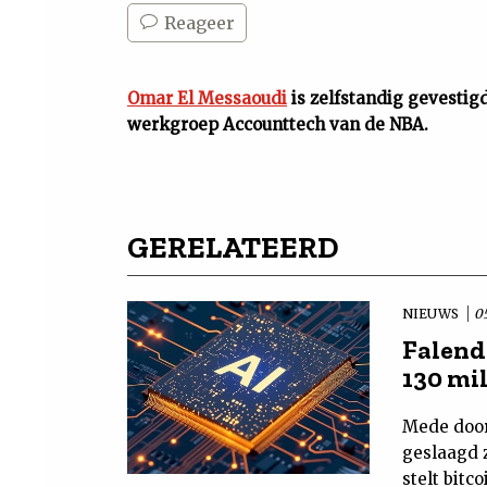
Reageer
Omar El Messaoudi
is zelfstandig gevestig
werkgroep Accounttech van de NBA.
GERELATEERD
NIEUWS
0
Falende
130 mi
Mede door
geslaagd z
stelt bitc