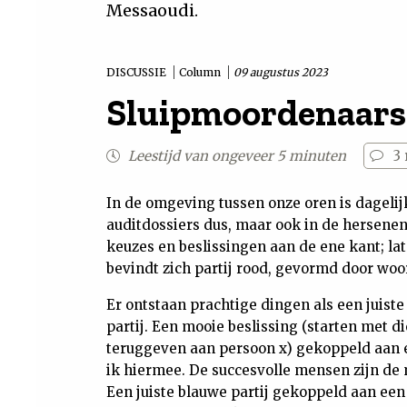
Messaoudi.
DISCUSSIE
Column
09 augustus 2023
Sluipmoordenaars
Leestijd van ongeveer 5 minuten
3
In de omgeving tussen onze oren is dagelij
auditdossiers dus, maar ook in de hersenen
keuzes en beslissingen aan de ene kant; la
bevindt zich partij rood, gevormd door woor
Er ontstaan prachtige dingen als een juist
partij. Een mooie beslissing (starten met d
teruggeven aan persoon x) gekoppeld aan ee
ik hiermee. De succesvolle mensen zijn d
Een juiste blauwe partij gekoppeld aan een j