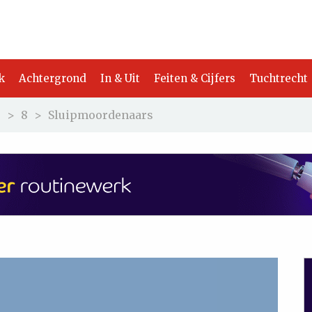
k
Achtergrond
In & Uit
Feiten & Cijfers
Tuchtrecht
3
>
8
>
Sluipmoordenaars