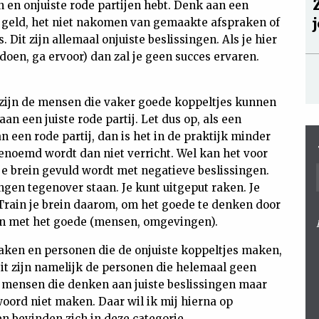
en en onjuiste rode partijen hebt. Denk aan een
n geld, het niet nakomen van gemaakte afspraken of
 Dit zijn allemaal onjuiste beslissingen. Als je hier
doen, ga ervoor) dan zal je geen succes ervaren.
ijn de mensen die vaker goede koppeltjes kunnen
an een juiste rode partij. Let dus op, als een
n een rode partij, dan is het in de praktijk minder
genoemd wordt dan niet verricht. Wel kan het voor
s je brein gevuld wordt met negatieve beslissingen.
ngen tegenover staan. Je kunt uitgeput raken. Je
Train je brein daarom, om het goede te denken door
en met het goede (mensen, omgevingen).
maken en personen die de onjuiste koppeltjes maken,
it zijn namelijk de personen die helemaal geen
r mensen die denken aan juiste beslissingen maar
oord niet maken. Daar wil ik mij hierna op
en bevinden zich in deze categorie.