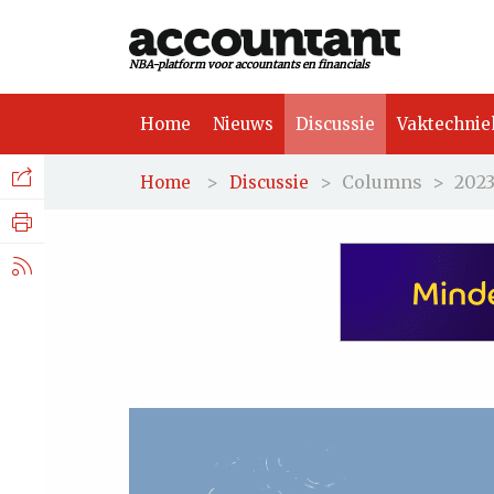
NBA-platform voor accountants en financials
Home
Nieuws
Discussie
Vaktechnie
Facebook
Nieuws
>
>
Columns
>
202
Home
Discussie
Discussie
LinkedIn
Vaktechniek
X.com
Achtergrond
Tuchtrecht