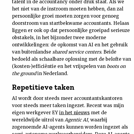
talent in de accountancy onder druk staat. Als we
Nieuwsbrief
het niet van de instroom moeten hebben, dan zal
persoonlijke groei moeten zorgen voor genoeg
doorstroom van startbekwame accountants. Helaas
Contact
liggen er ook op dat persoonlijke groeipad serieuze
obstakels, in het bijzonder twee moderne
ontwikkelingen: de opkomst van AI en het gebruik
van buitenlandse
shared service centers
. Beide
bedoeld als schaalbare oplossing met de belofte van
(kosten-)efficiëntie en het vrijspelen van
boots on
the ground
in Nederland.
Repetitieve taken
AI wordt door steeds meer accountantskantoren
voor steeds meer taken ingezet. Recent was mijn
eigen werkgever EY
in het nieuws
met de
wereldwijde uitrol van
Agentic AI
, waarbij
zogenoemde AI-agents kunnen worden ingezet als