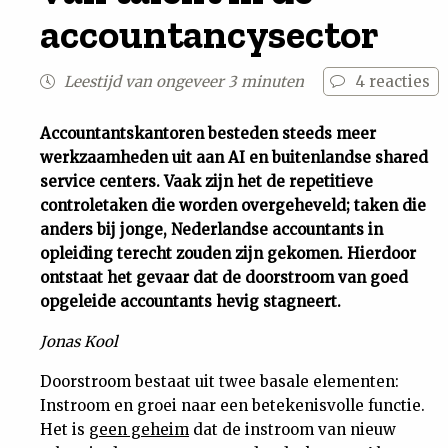
accountancysector
Uit
Leestijd van ongeveer 3 minuten
4
reacties
Feiten
Accountantskantoren besteden steeds meer
&
werkzaamheden uit aan AI en buitenlandse shared
service centers. Vaak zijn het de repetitieve
Cijfers
controletaken die worden overgeheveld; taken die
anders bij jonge, Nederlandse accountants in
Tuchtrecht
opleiding terecht zouden zijn gekomen. Hierdoor
ontstaat het gevaar dat de doorstroom van goed
opgeleide accountants hevig stagneert.
Magazine
Jonas Kool
Podcast
Doorstroom bestaat uit twee basale elementen:
Instroom en groei naar een betekenisvolle functie.
Dossiers
Het is
geen geheim
dat de instroom van nieuw