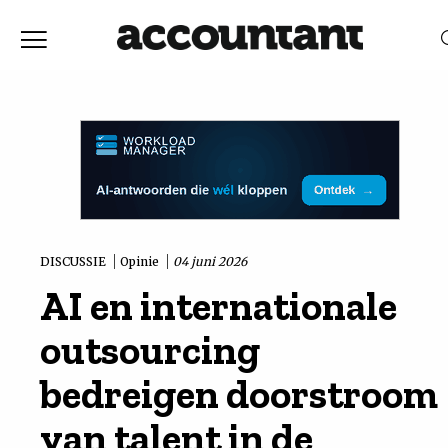
Home
Nieuws
RELEVANTIE
DATUM
Discussie
Vaktechniek
DISCUSSIE
Opinie
04 juni 2026
AI en internationale
Achtergrond
outsourcing
In
bedreigen doorstroom
van talent in de
&