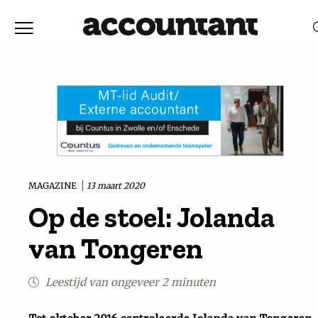
Home
Nieuws
RELEVANTIE
DATUM
Discussie
Vaktechniek
MAGAZINE
13 maart 2020
Op de stoel: Jolanda
Achtergrond
van Tongeren
In
Leestijd van ongeveer 2 minuten
&