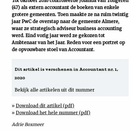
Tot oktober 2016 controleerde Jolanda van Tongeren
(47) als extern accountant de boeken van enkele
Uit
grotere gemeenten. Toen maakte ze na ruim twintig
jaar PwC de overstap naar de gemeente Almere,
Feiten
waar ze strategisch adviseur business accounting
werd. Eind vorig jaar werd ze gekozen tot
&
Ambtenaar van het Jaar. Reden voor een portret op
de opvouwbare stoel van Accountant.
Cijfers
Dit artikel is verschenen in Accountant nr. 1,
Tuchtrecht
2020
Magazine
Bekijk alle artikelen uit dit nummer
Podcast
»
Download dit artikel (pdf)
»
Download het hele nummer (pdf)
Dossiers
Adrie Boxmeer