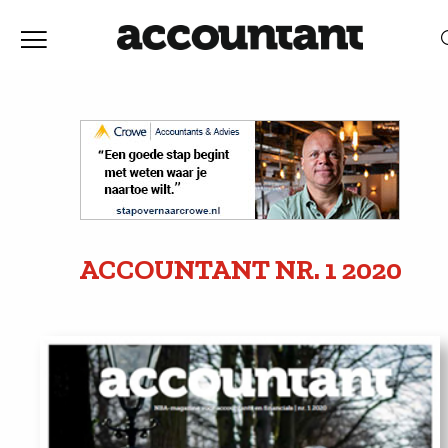
Home
Nieuws
RELEVANTIE
DATUM
Discussie
Vaktechniek
ACCOUNTANT
NR. 1
2020
Achtergrond
In
&