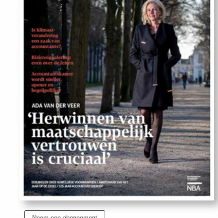
Uit
Feiten
&
Cijfers
Tuchtrecht
Magazine
Podcast
Dossiers
Neem een abonnement