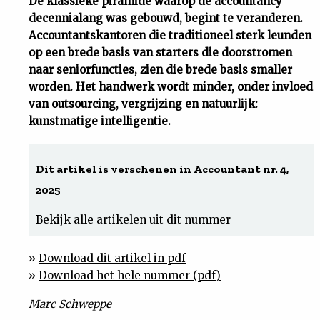
De klassieke piramide waarop de accountancy
decennialang was gebouwd, begint te veranderen.
Uit
Accountantskantoren die traditioneel sterk leunden
op een brede basis van starters die doorstromen
Feiten
naar seniorfuncties, zien die brede basis smaller
worden. Het handwerk wordt minder, onder invloed
&
van outsourcing, vergrijzing en natuurlijk:
kunstmatige intelligentie.
Cijfers
Dit artikel is verschenen in Accountant nr. 4,
Tuchtrecht
2025
Magazine
Bekijk alle artikelen uit dit nummer
Podcast
»
Download dit artikel in pdf
»
Download het hele nummer (pdf)
Dossiers
Marc Schweppe