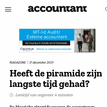
Home
Nieuws
RELEVANTIE
DATUM
Discussie
Vaktechniek
MAGAZINE
17 december 2025
Heeft de piramide zijn
Achtergrond
langste tijd gehad?
In
Leestijd van ongeveer 4 minuten
&