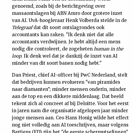
genoemd, zoals bij de berichtgeving over
massaontslagen bij ABN Amro door grotere inzet
van AI. UvA-hoogleraar Henk Volberda stelde in de
Telegraaf
dat dit soort ontslagrondes ook
accountants kan raken. "Ik denk niet dat alle
accountants verdwijnen. Je hebt altijd een mens
nodig die controleert, de zogeheten
human in the
loop
. Ik denk wel dat je dankzij de inzet van AI
minder van dit soort banen nodig hebt."
Dan Priest, chief AI-officer bij PwC Nederland, stelt
dat bedrijven kunnen evolueren "van piramides
naar diamanten"; minder mensen onderin, minder
aan de top en een dikkere middenlaag. Dat beeld
tekent zich al concreet af bij Deloitte. Voor het eerst
in jaren nam die organisatie afgelopen jaar minder
jonge mensen aan. Ceo Hans Honig wilde het effect
nog niet volledig aan AI toeschrijven, maar volgens
Bartjens (FD) zijn het "de eerste schermutselingen"