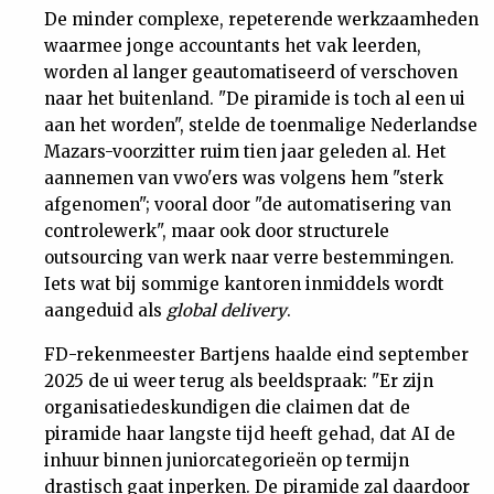
De minder complexe, repeterende werkzaamheden
Nieuwsbrief
waarmee jonge accountants het vak leerden,
worden al langer geautomatiseerd of verschoven
Contact
naar het buitenland. "De piramide is toch al een ui
aan het worden", stelde de toenmalige Nederlandse
Mazars-voorzitter ruim tien jaar geleden al. Het
aannemen van vwo'ers was volgens hem "sterk
afgenomen"; vooral door "de automatisering van
controlewerk", maar ook door structurele
outsourcing van werk naar verre bestemmingen.
Iets wat bij sommige kantoren inmiddels wordt
aangeduid als
global delivery
.
FD-rekenmeester Bartjens haalde eind september
2025 de ui weer terug als beeldspraak: "Er zijn
organisatiedeskundigen die claimen dat de
piramide haar langste tijd heeft gehad, dat AI de
inhuur binnen juniorcategorieën op termijn
drastisch gaat inperken. De piramide zal daardoor