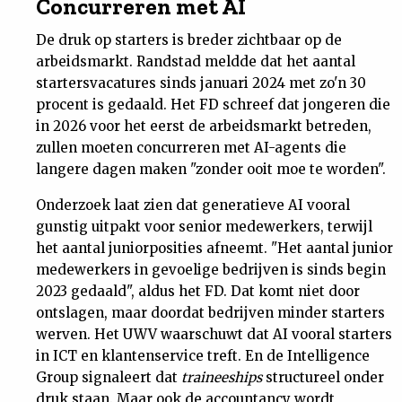
Concurreren met AI
De druk op starters is breder zichtbaar op de
arbeidsmarkt. Randstad meldde dat het aantal
startersvacatures sinds januari 2024 met zo'n 30
procent is gedaald. Het FD schreef dat jongeren die
in 2026 voor het eerst de arbeidsmarkt betreden,
zullen moeten concurreren met AI-agents die
langere dagen maken "zonder ooit moe te worden".
Onderzoek laat zien dat generatieve AI vooral
gunstig uitpakt voor senior medewerkers, terwijl
het aantal juniorposities afneemt. "Het aantal junior
medewerkers in gevoelige bedrijven is sinds begin
2023 gedaald", aldus het FD. Dat komt niet door
ontslagen, maar doordat bedrijven minder starters
werven. Het UWV waarschuwt dat AI vooral starters
in ICT en klantenservice treft. En de Intelligence
Group signaleert dat
traineeships
structureel onder
druk staan. Maar ook de accountancy wordt