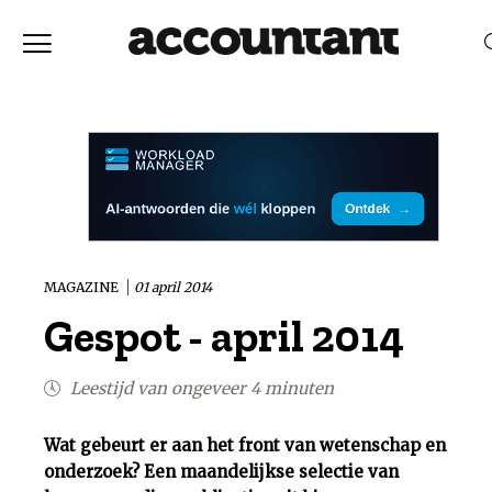
Home
Nieuws
RELEVANTIE
DATUM
Discussie
Vaktechniek
MAGAZINE
01 april 2014
Gespot - april 2014
Achtergrond
Leestijd van ongeveer 4 minuten
In
Wat gebeurt er aan het front van wetenschap en
&
onderzoek? Een maandelijkse selectie van