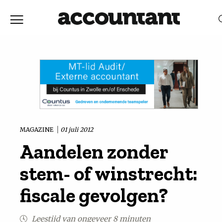
Home
Nieuws
RELEVANTIE
DATUM
Discussie
Vaktechniek
MAGAZINE
01 juli 2012
Aandelen zonder
Achtergrond
stem- of winstrecht:
In
fiscale gevolgen?
&
Leestijd van ongeveer 8 minuten