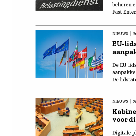
beheren e
Fast Ente
NIEUWS
0
EU-lid
aanpa
De EU-lid
aanpakken
De lidsta
NIEUWS
0
Kabine
voor d
Digitale 