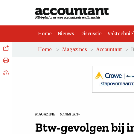
NBA-platform voor accountants en financials
Home
Nieuws
Discussie
Vaktechnie
Facebook
Nieuws
>
>
>
B
Home
Magazines
Accountant
Discussie
LinkedIn
Vaktechniek
X.com
Achtergrond
Tuchtrecht
MAGAZINE
01 mei 2014
Btw-gevolgen bij 