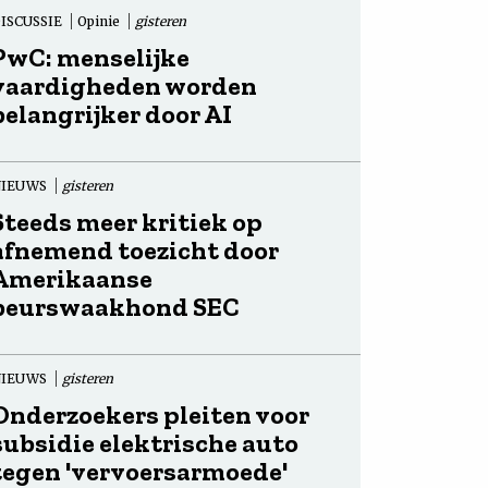
ISCUSSIE
Opinie
gisteren
PwC: menselijke
vaardigheden worden
belangrijker door AI
NIEUWS
gisteren
Steeds meer kritiek op
afnemend toezicht door
Amerikaanse
beurswaakhond SEC
NIEUWS
gisteren
Onderzoekers pleiten voor
subsidie elektrische auto
tegen 'vervoersarmoede'