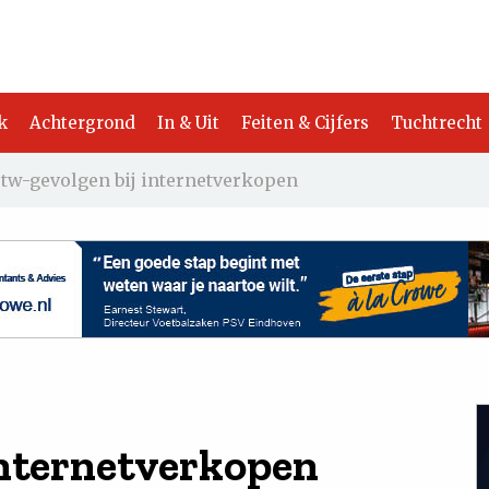
k
Achtergrond
In & Uit
Feiten & Cijfers
Tuchtrecht
tw-gevolgen bij internetverkopen
internetverkopen