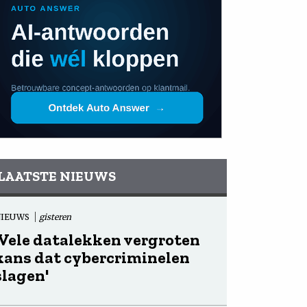
LAATSTE NIEUWS
NIEUWS
gisteren
'Vele datalekken vergroten
kans dat cybercriminelen
slagen'