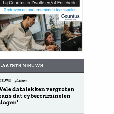
LAATSTE NIEUWS
NIEUWS
gisteren
'Vele datalekken vergroten
kans dat cybercriminelen
slagen'