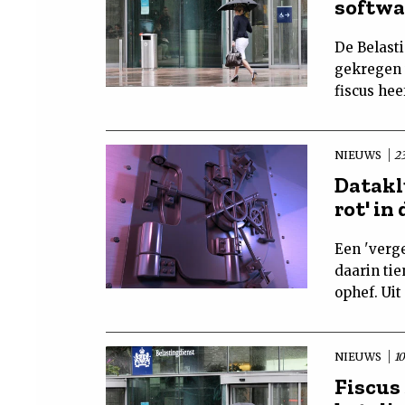
softw
De Belasti
gekregen 
fiscus hee
NIEUWS
23
Datakl
rot' i
Een 'verge
daarin tie
ophef. Uit
NIEUWS
1
Fiscus