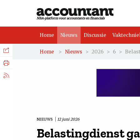
NBA-platform voor accountants en financials
Home
Nieuws
Discussie
Vaktechnie
Facebook
Nieuws
>
>
2026
>
6
>
Belas
Home
Nieuws
Discussie
LinkedIn
Vaktechniek
X.com
Achtergrond
Tuchtrecht
NIEUWS
12 juni 2026
Belastingdienst ga