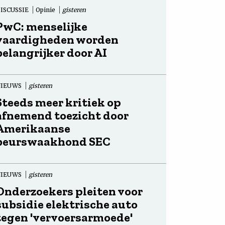
ISCUSSIE
Opinie
gisteren
PwC: menselijke
vaardigheden worden
belangrijker door AI
NIEUWS
gisteren
Steeds meer kritiek op
afnemend toezicht door
Amerikaanse
beurswaakhond SEC
NIEUWS
gisteren
Onderzoekers pleiten voor
subsidie elektrische auto
tegen 'vervoersarmoede'