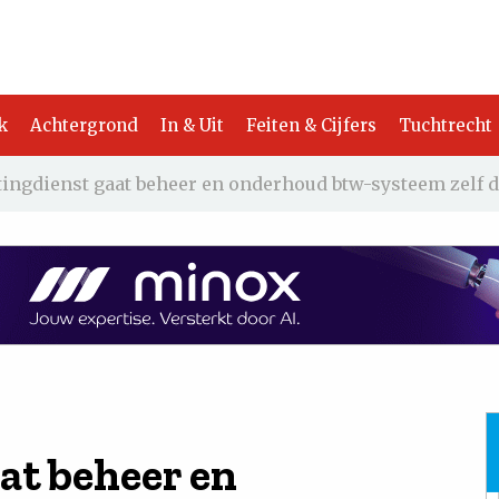
k
Achtergrond
In & Uit
Feiten & Cijfers
Tuchtrecht
tingdienst gaat beheer en onderhoud btw-systeem zelf 
at beheer en