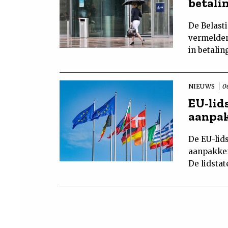
betali
De Belasti
vermelden
in betali
NIEUWS
0
EU-lid
aanpa
De EU-lid
aanpakken
De lidsta