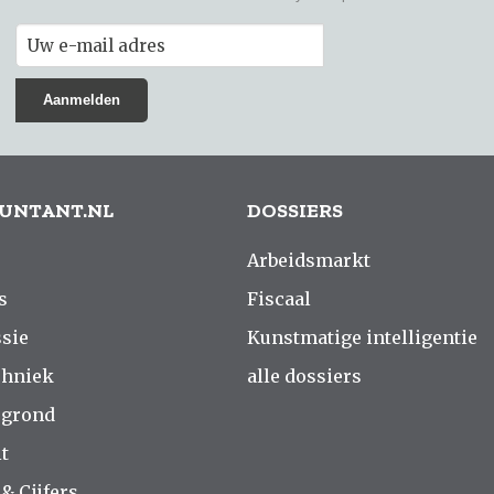
UNTANT.NL
DOSSIERS
Arbeidsmarkt
s
Fiscaal
sie
Kunstmatige intelligentie
chniek
alle dossiers
rgrond
t
 & Cijfers