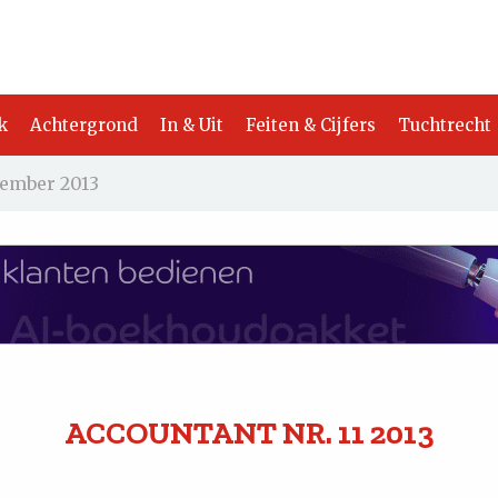
k
Achtergrond
In & Uit
Feiten & Cijfers
Tuchtrecht
ember 2013
ACCOUNTANT
NR. 11
2013