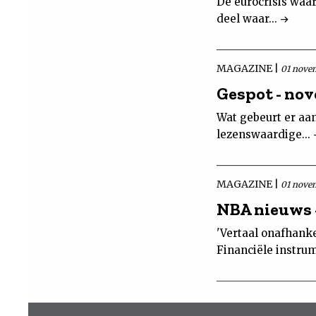
De eurocrisis waar
deel waar...
MAGAZINE |
01 nove
Gespot - no
Wat gebeurt er aa
lezenswaardige...
MAGAZINE |
01 nove
NBA nieuws 
'Vertaal onafhanke
Financiële instru