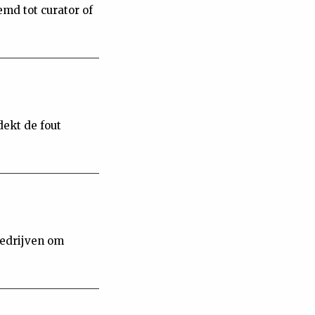
md tot curator of
tdekt de fout
bedrijven om