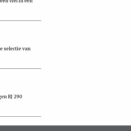
een viel in een
e selectie van
gen RJ 290