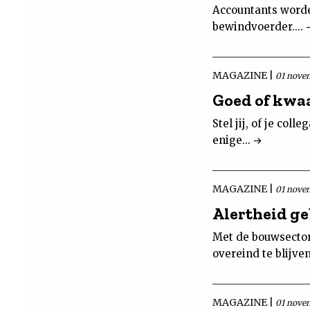
Accountants worde
bewindvoerder....
MAGAZINE |
01 nove
Goed of kwa
Stel jij, of je col
enige...
MAGAZINE |
01 nove
Alertheid g
Met de bouwsector
overeind te blijven
MAGAZINE |
01 nove