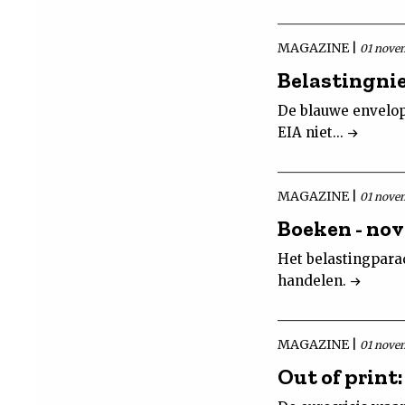
MAGAZINE |
01 nove
Belastingni
De blauwe envelop
EIA niet...
MAGAZINE |
01 nove
Boeken - no
Het belastingparad
handelen.
MAGAZINE |
01 nove
Out of print