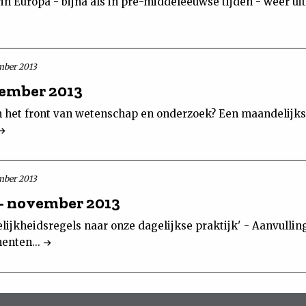
in Europa - bijna als in pre-middeleeuwse tijden - weer uit
mber 2013
vember 2013
n het front van wetenschap en onderzoek? Een maandelijks
mber 2013
- november 2013
lijkheidsregels naar onze dagelijkse praktijk' - Aanvullin
menten...