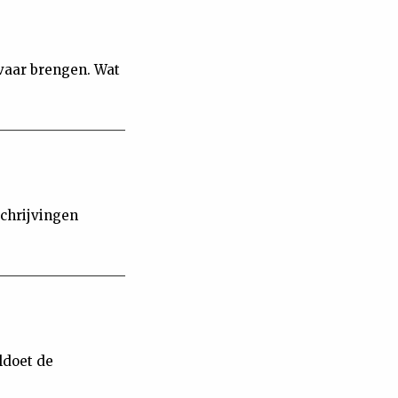
vaar brengen. Wat
schrijvingen
ldoet de