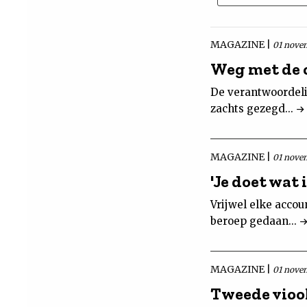
MAGAZINE |
01 nove
Weg met de 
De verantwoordeli
zachts gezegd...
MAGAZINE |
01 nove
'Je doet wat
Vrijwel elke accou
beroep gedaan...
MAGAZINE |
01 nove
Tweede vioo