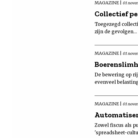
MAGAZINE |
01 nove
Collectief p
Toegezegd collect
zijn de gevolgen..
MAGAZINE |
01 nove
Boerenslimh
De bewering op rij
evenveel belasting
MAGAZINE |
01 nove
Automatiser
Zowel fiscus als p
'spreadsheet-cultuu