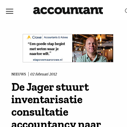
Home
Nieuws
RELEVANTIE
DATUM
Discussie
Vaktechniek
NIEUWS
02 februari 2012
De Jager stuurt
Achtergrond
inventarisatie
In
consultatie
accountancy naar
&