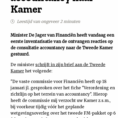
Kamer
Uit
Leestijd van ongeveer 2 minuten
Feiten
Minister De Jager van Financiën heeft vandaag een
&
eerste inventarisatie van de ontvangen reacties op
de consultatie accountancy naar de Tweede Kamer
Cijfers
gestuurd.
De minister
schrijft in zijn brief aan de Tweede
Tuchtrecht
Kamer
het volgende:
Magazine
"De vaste commissie voor Financiën heeft op 18
januari jl. gesproken over het fiche "Verordening en
richtlijn op het terrein van accountancy". Hierop
Podcast
heeft de commissie mij verzocht uw Kamer z.s.m.,
bij voorkeur tijdig vóór het geplande
Dossiers
wetgevingsoverleg over het tweede FM-pakket op 6