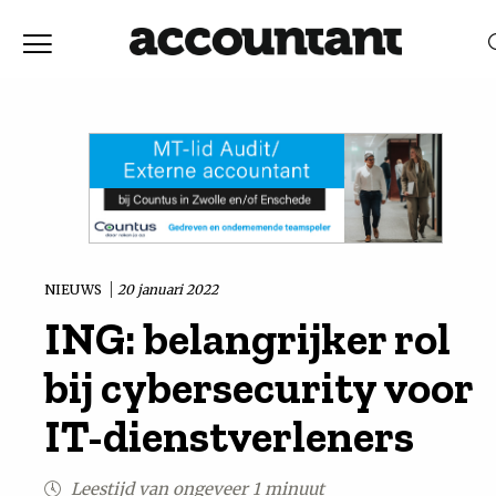
Home
Nieuws
RELEVANTIE
DATUM
Discussie
Vaktechniek
NIEUWS
20 januari 2022
ING: belangrijker rol
Achtergrond
bij cybersecurity voor
In
IT-dienstverleners
&
Leestijd van ongeveer 1 minuut