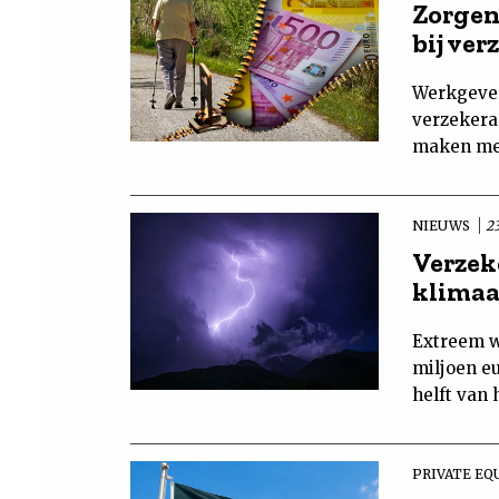
Zorgen
bij ver
Werkgever
verzekera
maken met
NIEUWS
2
Verzek
klimaa
Extreem w
miljoen e
helft van 
PRIVATE EQ