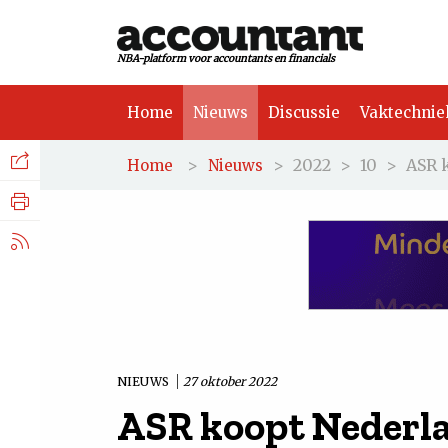
NBA-platform voor accountants en financials
Home
Nieuws
Discussie
Vaktechnie
Facebook
Nieuws
>
>
2022
>
10
>
ASR 
Home
Nieuws
Discussie
LinkedIn
Vaktechniek
X.com
Achtergrond
Tuchtrecht
NIEUWS
27 oktober 2022
ASR koopt Nederl