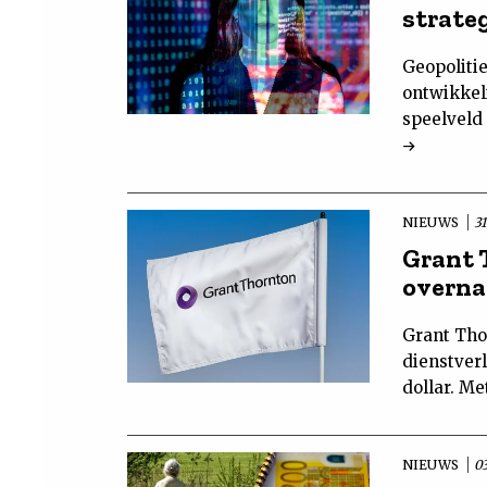
strate
Geopoliti
ontwikkel
speelveld
NIEUWS
31
Grant 
overn
Grant Tho
dienstverl
dollar. Me
NIEUWS
03