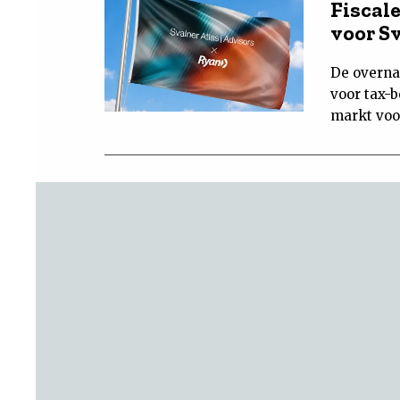
Fiscal
voor S
De overna
voor tax-b
markt voor