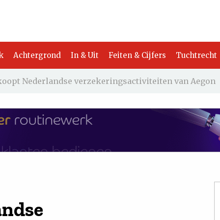
k
Achtergrond
In & Uit
Feiten & Cijfers
Tuchtrecht
koopt Nederlandse verzekeringsactiviteiten van Aegon
andse