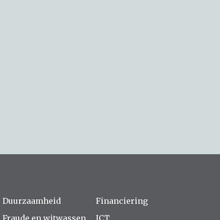
Duurzaamheid
Financiering
Fraude en witwassen
ICT