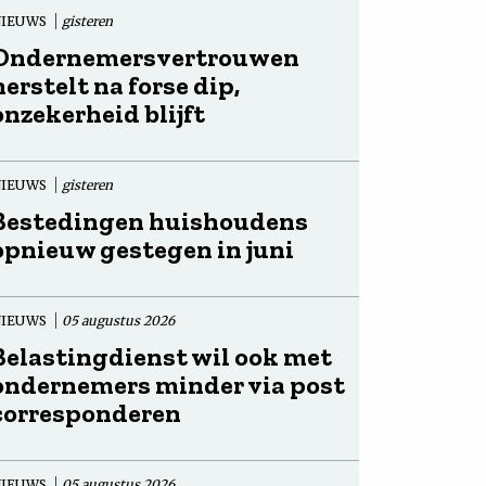
NIEUWS
gisteren
Ondernemersvertrouwen
herstelt na forse dip,
onzekerheid blijft
NIEUWS
gisteren
Bestedingen huishoudens
opnieuw gestegen in juni
NIEUWS
05 augustus 2026
Belastingdienst wil ook met
ondernemers minder via post
corresponderen
NIEUWS
05 augustus 2026