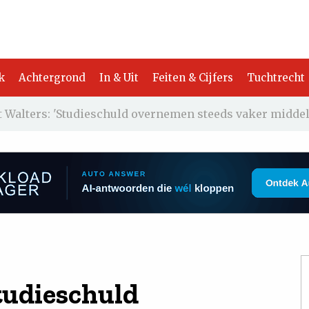
k
Achtergrond
In & Uit
Feiten & Cijfers
Tuchtrecht
 Walters: 'Studieschuld overnemen steeds vaker middel b
tudieschuld