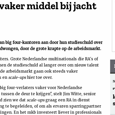
aker middel bij jacht
an big four-kantoren aan door hun studieschuld over
edwongen, door de grote krapte op de arbeidsmarkt.
ers. Grote Nederlandse multinationals die RA's of
men de studieschuld al langer over om nieuw talent
p de arbeidsmarkt gaan ook steeds vaker
s en
scale-ups
hier toe over.
 big four-verlaters vaker voor Nederlandse
ussen de deur te krijgen", stelt Jim Witte, senior
jd zien we dat
scale-ups
graag een RA in dienst
g te begeleiden, of om als ervaren sparringpartner
singen. En het mkb investeert liever in professionals