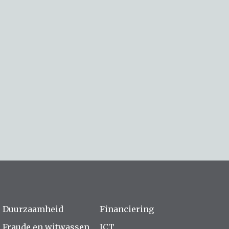
Duurzaamheid
Financiering
Fraude en witwassen
ICT