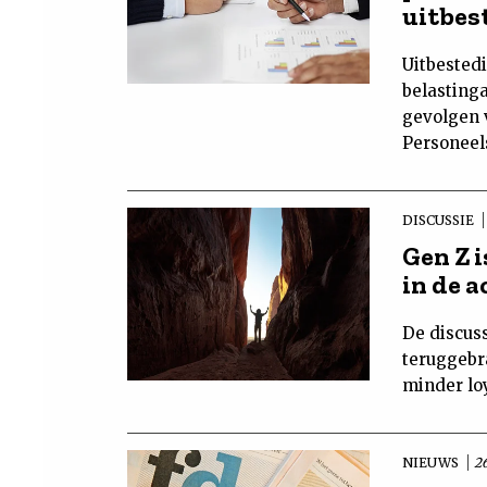
uitbes
Uitbested
belasting
gevolgen 
Personeels
DISCUSSIE
Gen Z 
in de 
De discuss
teruggebr
minder loy
NIEUWS
2