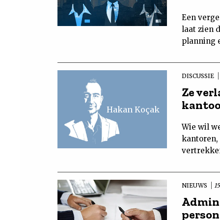
Een vergel
laat zien 
planning 
DISCUSSIE
Ze verl
kantoo
Hakan Koçak
Wie wil w
kantoren, 
vertrekken
NIEUWS
15
Admini
person