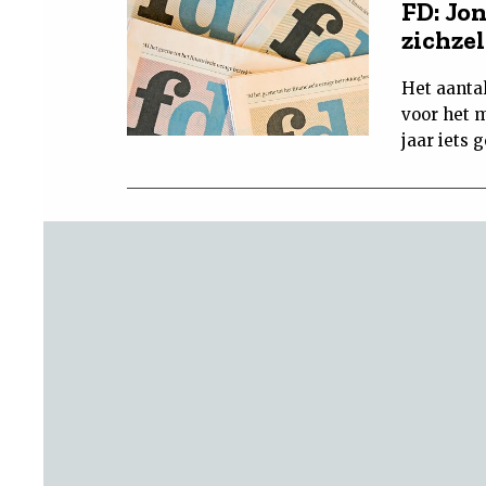
FD: Jo
zichzel
Het aanta
voor het m
jaar iets 