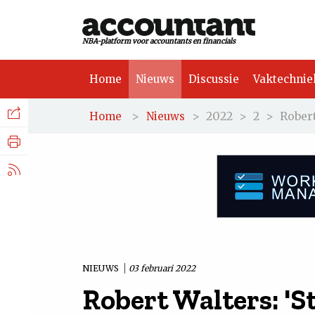
NBA-platform voor accountants en financials
Home
Nieuws
Discussie
Vaktechnie
Facebook
Nieuws
>
>
2022
>
2
>
Robert
Home
Nieuws
Discussie
LinkedIn
Vaktechniek
X.com
Achtergrond
Tuchtrecht
NIEUWS
03 februari 2022
Robert Walters: 'S