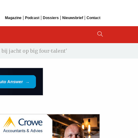
Magazine
Podcast
Dossiers
Nieuwsbrief
Contact
ij jacht op big four-talent'