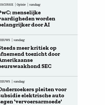
ISCUSSIE
Opinie
vandaag
PwC: menselijke
vaardigheden worden
belangrijker door AI
NIEUWS
vandaag
Steeds meer kritiek op
afnemend toezicht door
Amerikaanse
beurswaakhond SEC
NIEUWS
vandaag
Onderzoekers pleiten voor
subsidie elektrische auto
tegen 'vervoersarmoede'