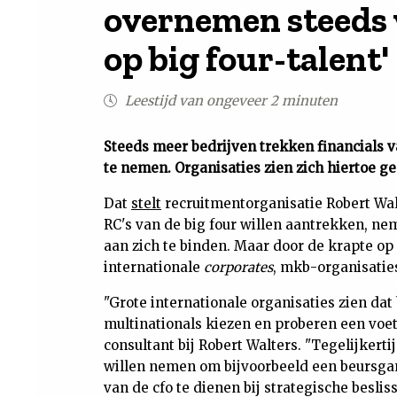
overnemen steeds v
op big four-talent'
Leestijd van ongeveer 2 minuten
Steeds meer bedrijven trekken financials v
te nemen. Organisaties zien zich hiertoe g
Dat
stelt
recruitmentorganisatie Robert Walt
RC's van de big four willen aantrekken, ne
aan zich te binden. Maar door de krapte o
internationale
corporates
, mkb-organisatie
"Grote internationale organisaties zien dat
multinationals kiezen en proberen een voet t
consultant bij Robert Walters. "Tegelijkerti
willen nemen om bijvoorbeeld een beursgan
van de cfo te dienen bij strategische beslis