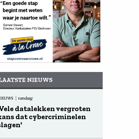
LAATSTE NIEUWS
NIEUWS
vandaag
'Vele datalekken vergroten
kans dat cybercriminelen
slagen'