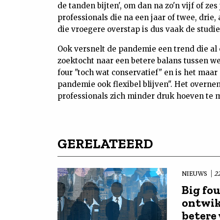
de tanden bijten', om dan na zo'n vijf of ze
professionals die na een jaar of twee, drie, 
die vroegere overstap is dus vaak de studie
Ook versnelt de pandemie een trend die al e
zoektocht naar een betere balans tussen wer
four "toch wat conservatief" en is het maa
pandemie ook flexibel blijven". Het overn
professionals zich minder druk hoeven te m
GERELATEERD
NIEUWS
22
Big fou
ontwik
betere