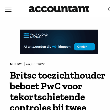
Home
Nieuws
RELEVANTIE
DATUM
Discussie
Vaktechniek
NIEUWS
08 juni 2022
Britse toezichthouder
Achtergrond
beboet PwC voor
In
tekortschietende
controles bij twee
&