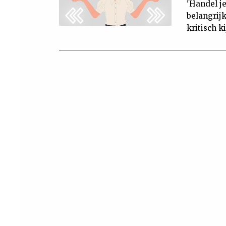
'Handel je
belangrijk
kritisch k