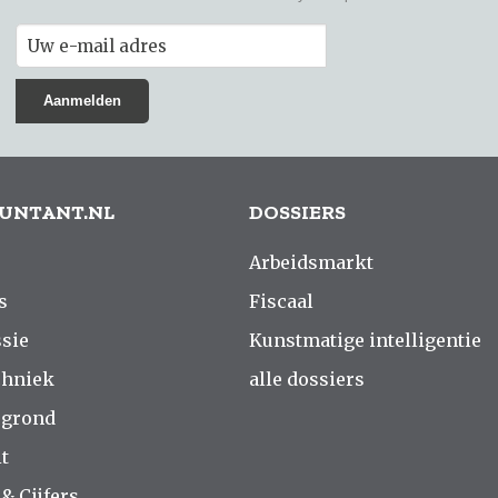
UNTANT.NL
DOSSIERS
Arbeidsmarkt
s
Fiscaal
sie
Kunstmatige intelligentie
chniek
alle dossiers
rgrond
t
 & Cijfers