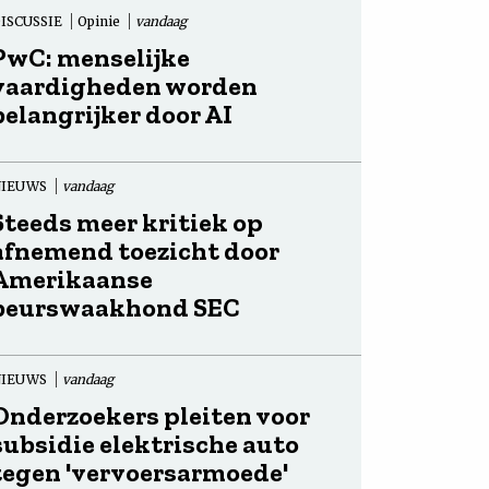
ISCUSSIE
Opinie
vandaag
PwC: menselijke
vaardigheden worden
belangrijker door AI
NIEUWS
vandaag
Steeds meer kritiek op
afnemend toezicht door
Amerikaanse
beurswaakhond SEC
NIEUWS
vandaag
Onderzoekers pleiten voor
subsidie elektrische auto
tegen 'vervoersarmoede'