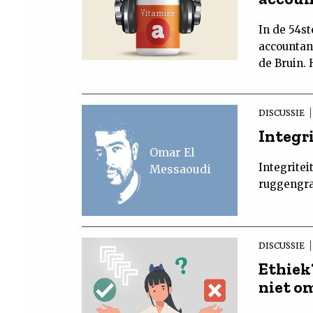
In de 54st
accountan
de Bruin.
DISCUSSIE
Integri
Omar El
Integritei
Messaoudi
ruggengra
DISCUSSIE
Ethiek
niet o