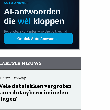
LAATSTE NIEUWS
NIEUWS
vandaag
'Vele datalekken vergroten
kans dat cybercriminelen
slagen'