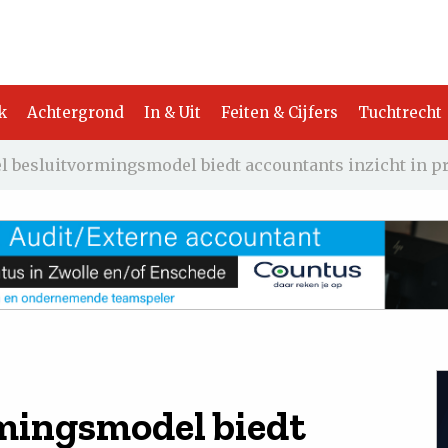
k
Achtergrond
In & Uit
Feiten & Cijfers
Tuchtrecht
l besluitvormingsmodel biedt accountants inzicht in p
mingsmodel biedt