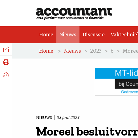
NBA-platform voor accountants en financials
Home
Nieuws
Discussie
Vaktechnie
Facebook
Nieuws
>
>
2023
>
6
>
Moree
Home
Nieuws
Discussie
LinkedIn
Vaktechniek
X.com
Achtergrond
Tuchtrecht
NIEUWS
08 juni 2023
Moreel besluitvor