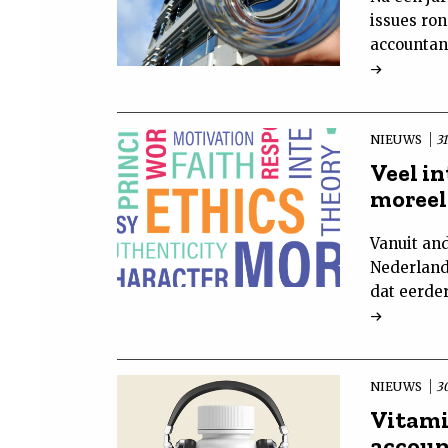
issues ron
accountan
NIEUWS
31
Veel i
moreel
Vanuit and
Nederland
dat eerder
NIEUWS
3
Vitami
accoun