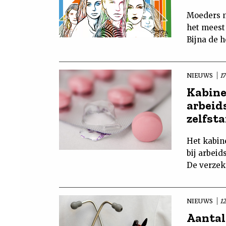
Moeders me
het meest
Bijna de h
NIEUWS
1
Kabine
arbeid
zelfst
Het kabin
bij arbei
De verzek
NIEUWS
12
Aantal 