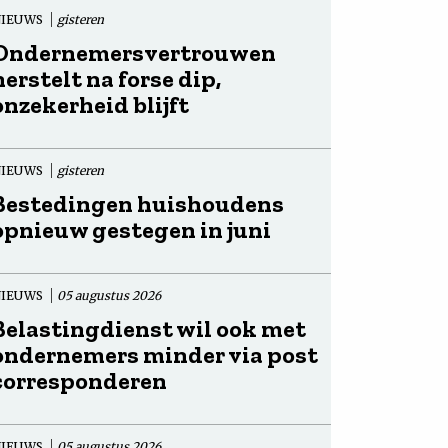
NIEUWS
gisteren
Ondernemersvertrouwen
herstelt na forse dip,
onzekerheid blijft
NIEUWS
gisteren
Bestedingen huishoudens
opnieuw gestegen in juni
NIEUWS
05 augustus 2026
Belastingdienst wil ook met
ondernemers minder via post
corresponderen
NIEUWS
05 augustus 2026