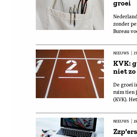
groei
Nederland
zonder per
Bureau voo
NIEUWS
1
KVK: gr
niet zo
De groei 
ruim tien
(KVK). Het
NIEUWS
1
Zzp'er