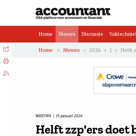
NBA-platform voor accountants en financials
Home
Nieuws
Discussie
Vaktechnie
Facebook
Nieuws
>
>
2024
>
1
>
Helft 
Home
Nieuws
Discussie
LinkedIn
Vaktechniek
X.com
Achtergrond
Tuchtrecht
NIEUWS
15 januari 2024
Helft zzp'ers doet