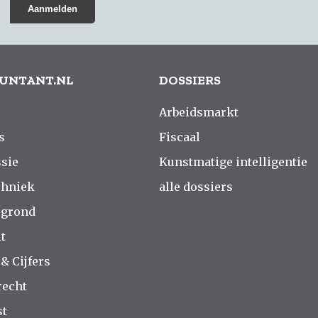
UNTANT.NL
DOSSIERS
Arbeidsmarkt
s
Fiscaal
sie
Kunstmatige intelligentie
chniek
alle dossiers
rgrond
t
 & Cijfers
recht
st