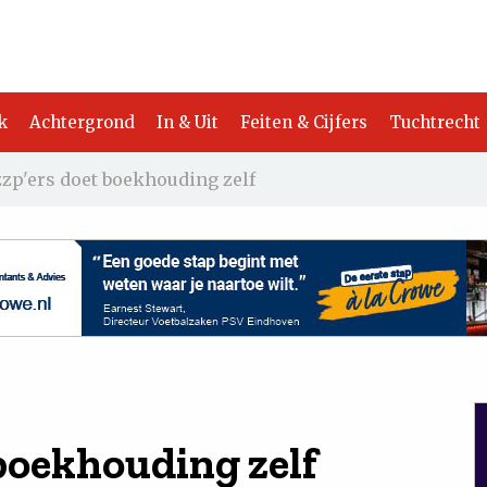
k
Achtergrond
In & Uit
Feiten & Cijfers
Tuchtrecht
zzp'ers doet boekhouding zelf
 boekhouding zelf