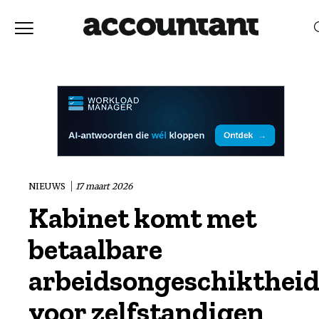
Home
Nieuws
RELEVANTIE
DATUM
Discussie
Vaktechniek
NIEUWS
17 maart 2026
Kabinet komt met
Achtergrond
betaalbare
In
arbeidsongeschikthei
voor zelfstandigen
&