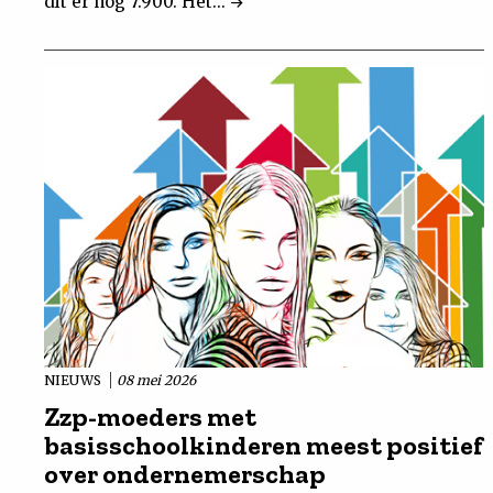
dit er nog 7.900. Het...
NIEUWS
08 mei 2026
Zzp-moeders met
basisschoolkinderen meest positief
over ondernemerschap