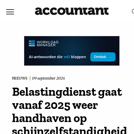
Home
Nieuws
RELEVANTIE
DATUM
Discussie
Vaktechniek
NIEUWS
09 september 2024
Belastingdienst gaat
Achtergrond
vanaf 2025 weer
In
handhaven op
schijnzelfstandigheid
&