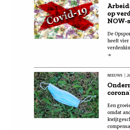
Arbeid
op ver
NOW-s
De Opspor
heeft vie
verdenkin
NIEUWS
2
Ondern
coronab
Een groei
omdat and
kwijtgesc
compensat