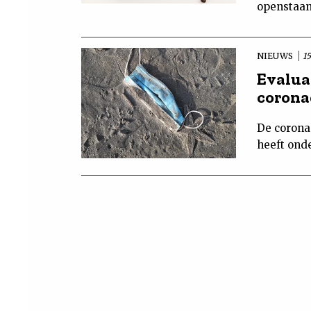
openstaand
NIEUWS
15
Evalua
coronac
De corona
heeft ond