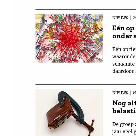
NIEUWS
2
Eén op
onder 
Eén op ti
waaronder
schaamte 
daardoor..
NIEUWS
1
Nog al
belast
De groep 
jaar veel 