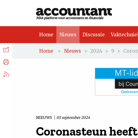
NBA-platform voor accountants en financials
Home
Nieuws
Discussie
Vaktechnie
Facebook
Nieuws
>
>
2024
>
9
>
Coron
Home
Nieuws
Discussie
LinkedIn
Vaktechniek
X.com
Achtergrond
Tuchtrecht
NIEUWS
03 september 2024
Coronasteun heeft