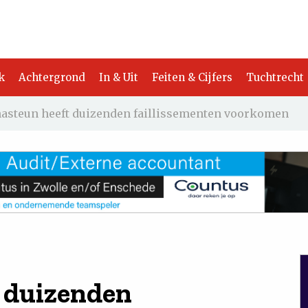
k
Achtergrond
In & Uit
Feiten & Cijfers
Tuchtrecht
asteun heeft duizenden faillissementen voorkomen
 duizenden