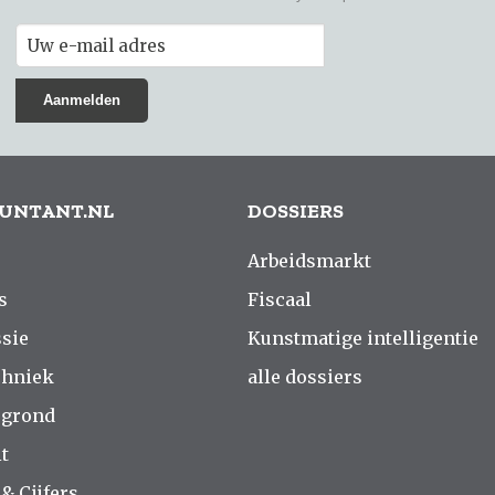
UNTANT.NL
DOSSIERS
Arbeidsmarkt
s
Fiscaal
sie
Kunstmatige intelligentie
chniek
alle dossiers
rgrond
t
 & Cijfers