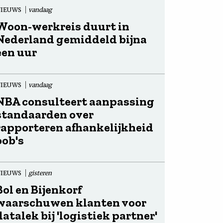
NIEUWS
vandaag
Woon-werkreis duurt in
Nederland gemiddeld bijna
een uur
NIEUWS
vandaag
NBA consulteert aanpassing
standaarden over
rapporteren afhankelijkheid
oob's
NIEUWS
gisteren
Bol en Bijenkorf
waarschuwen klanten voor
datalek bij 'logistiek partner'