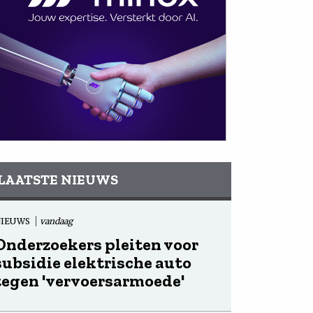
LAATSTE NIEUWS
NIEUWS
vandaag
Onderzoekers pleiten voor
subsidie elektrische auto
tegen 'vervoersarmoede'