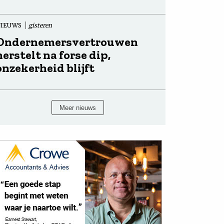
NIEUWS
gisteren
Ondernemersvertrouwen
herstelt na forse dip,
onzekerheid blijft
Meer nieuws