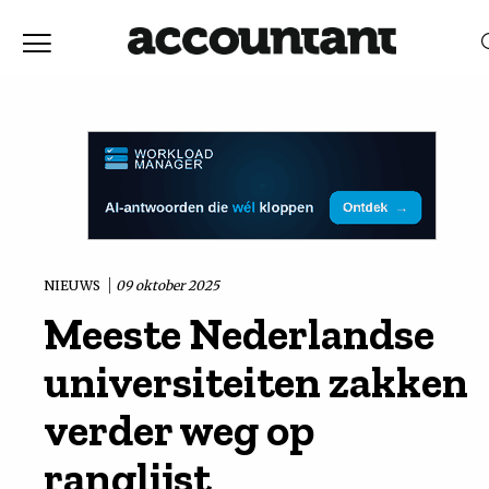
Home
Nieuws
RELEVANTIE
DATUM
Discussie
Vaktechniek
NIEUWS
09 oktober 2025
Meeste Nederlandse
Achtergrond
universiteiten zakken
In
verder weg op
ranglijst
&