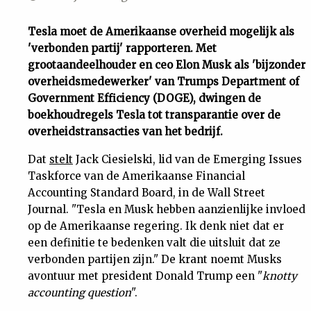
Uit
Tesla moet de Amerikaanse overheid mogelijk als
'verbonden partij' rapporteren. Met
Feiten
grootaandeelhouder en ceo Elon Musk als 'bijzonder
overheidsmedewerker' van Trumps Department of
&
Government Efficiency (DOGE), dwingen de
boekhoudregels Tesla tot transparantie over de
overheidstransacties van het bedrijf.
Cijfers
Dat
stelt
Jack Ciesielski, lid van de Emerging Issues
Tuchtrecht
Taskforce van de Amerikaanse Financial
Accounting Standard Board, in de Wall Street
Journal. "Tesla en Musk hebben aanzienlijke invloed
Magazine
op de Amerikaanse regering. Ik denk niet dat er
een definitie te bedenken valt die uitsluit dat ze
Podcast
verbonden partijen zijn." De krant noemt Musks
avontuur met president Donald Trump een "
knotty
Dossiers
accounting question
".