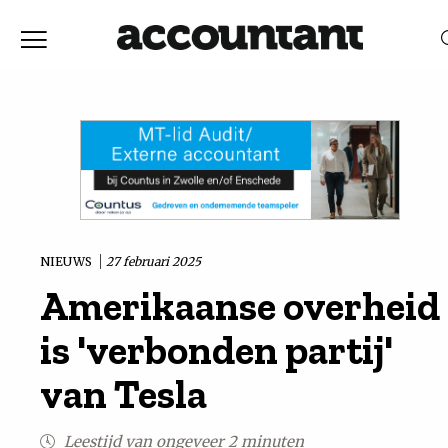
Home
Nieuws
RELEVANTIE
DATUM
Discussie
Vaktechniek
NIEUWS
27 februari 2025
Amerikaanse overheid
Achtergrond
is 'verbonden partij'
In
van Tesla
&
Leestijd van ongeveer 2 minuten