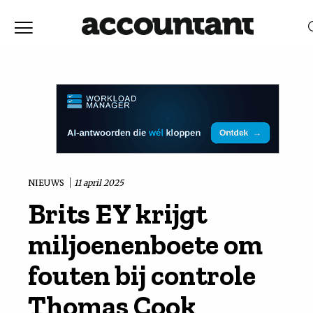
Home
Nieuws
RELEVANTIE
DATUM
Discussie
Vaktechniek
NIEUWS
11 april 2025
Brits EY krijgt
Achtergrond
miljoenenboete om
In
fouten bij controle
Thomas Cook
&