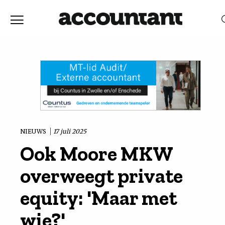
Home
Nieuws
RELEVANTIE
DATUM
Discussie
Vaktechniek
NIEUWS
17 juli 2025
Ook Moore MKW
Achtergrond
overweegt private
In
equity: 'Maar met
wie?'
&