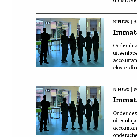
dollar. Me
NIEUWS
02
Immate
Onder dez
uiteenlop
accountan
clusterdir
NIEUWS
19
Immate
Onder dez
uiteenlop
accountan
ondersche