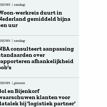
NIEUWS
vandaag
Woon-werkreis duurt in
Nederland gemiddeld bijna
een uur
NIEUWS
vandaag
NBA consulteert aanpassing
standaarden over
rapporteren afhankelijkheid
oob's
NIEUWS
gisteren
Bol en Bijenkorf
waarschuwen klanten voor
datalek bij 'logistiek partner'