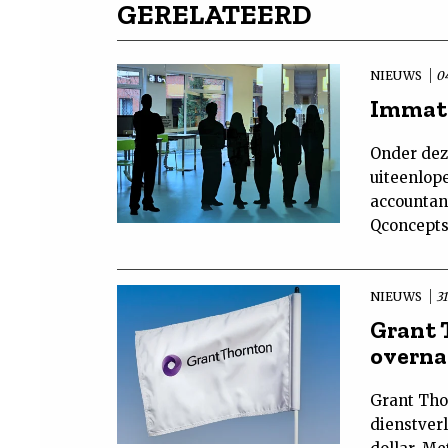
GERELATEERD
NIEUWS
0
Immate
Onder dez
uiteenlop
accountan
Qconcepts,
NIEUWS
31
Grant 
overn
Grant Tho
dienstverl