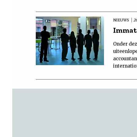
NIEUWS
2
Immate
Onder dez
uiteenlop
accountan
internatio