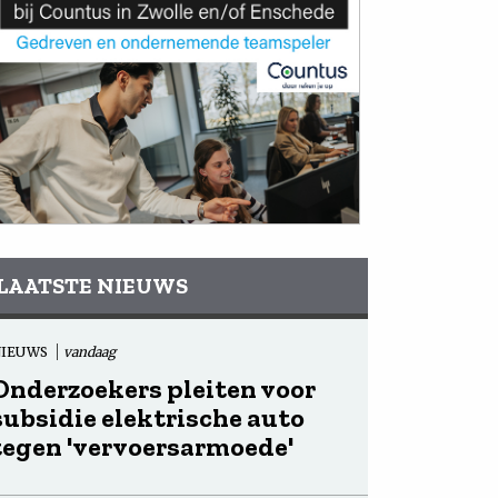
LAATSTE NIEUWS
NIEUWS
vandaag
Onderzoekers pleiten voor
subsidie elektrische auto
tegen 'vervoersarmoede'