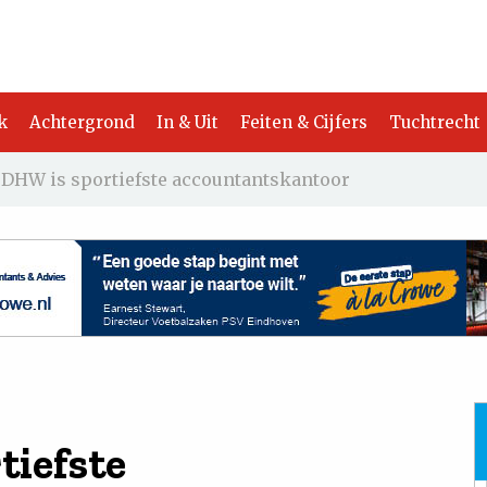
k
Achtergrond
In & Uit
Feiten & Cijfers
Tuchtrecht
 DHW is sportiefste accountantskantoor
tiefste