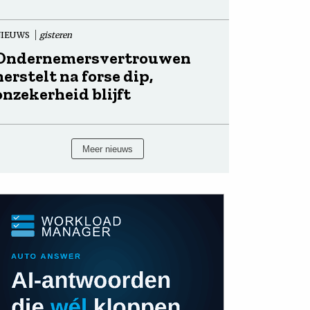
NIEUWS
gisteren
Ondernemersvertrouwen
herstelt na forse dip,
onzekerheid blijft
Meer nieuws