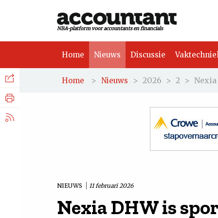
NBA-platform voor accountants en financials
Home
Nieuws
Discussie
Vaktechnie
Facebook
Nieuws
>
>
2026
>
2
>
Nexia
Home
Nieuws
Discussie
LinkedIn
Vaktechniek
X.com
Achtergrond
Tuchtrecht
NIEUWS
11 februari 2026
Nexia DHW is spor