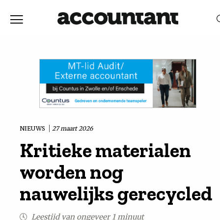
Home
Nieuws
RELEVANTIE
DATUM
Discussie
Vaktechniek
NIEUWS
27 maart 2026
Kritieke materialen
Achtergrond
worden nog
In
nauwelijks gerecycled
&
Leestijd van ongeveer 1 minuut