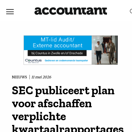
Home
Nieuws
RELEVANTIE
DATUM
Discussie
Vaktechniek
NIEUWS
11 mei 2026
SEC publiceert plan
Achtergrond
voor afschaffen
In
verplichte
kwartaalrapportages
&