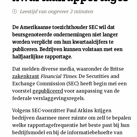
Uit
Leestijd van ongeveer 2 minuten
Feiten
De Amerikaanse toezichthouder SEC wil dat
beursgenoteerde ondernemingen niet langer
worden verplicht om hun kwartaalcijfers te
&
publiceren. Bedrijven kunnen volstaan met een
halfjaarlijkse rapportage.
Cijfers
Dat melden diverse media, waaronder de Britse
zakenkrant
Financial Times
. De Securities and
Tuchtrecht
Exchange Commission (SEC) heeft begin mei een
voorstel
gepubliceerd
voor aanpassing van de
Magazine
federale verslaggevingsregels.
Podcast
Volgens SEC-voorzitter Paul Atkins krijgen
bedrijven daarmee meer ruimte om zelf te bepalen
welke rapportagefrequentie het beste past bij hun
Dossiers
bedrijfsmodel en bij de informatiebehoefte van