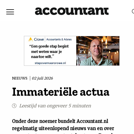
Home
Nieuws
RELEVANTIE
DATUM
Discussie
Vaktechniek
NIEUWS
02 juli 2026
Immateriële actua
Achtergrond
Leestijd van ongeveer 5 minuten
In
Onder deze noemer bundelt Accountant.nl
&
regelmatig uiteenlopend nieuws van en over