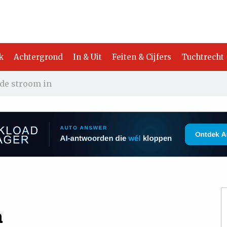
k
Achtergrond
In & Uit
Feiten & Cijfers
Tuchtrecht
de stroom in
n