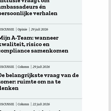
Inclusie vraagt om
ambassadeurs én
persoonlijke verhalen
ISCUSSIE
Opinie
29 juli 2026
Mijn A-Team: wanneer
kwaliteit, risico en
compliance samenkomen
ISCUSSIE
Column
29 juli 2026
De belangrijkste vraag van de
zomer: ruimte om na te
denken
ISCUSSIE
Column
22 juli 2026