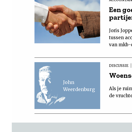
Een goe
partij
Joris Jopp
tussen ac
van mkb-
DISCUSSIE
Woensd
John
Als je rui
Weerdenburg
de vrucht