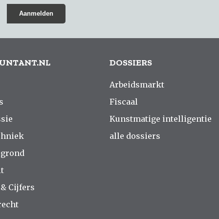
UNTANT.NL
DOSSIERS
Arbeidsmarkt
s
Fiscaal
sie
Kunstmatige intelligentie
chniek
alle dossiers
rgrond
t
 & Cijfers
recht