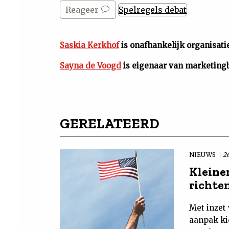
Reageer
Spelregels debat
Saskia Kerkhof
is onafhankelijk organisatie
Sayna de Voogd
is eigenaar van marketing
GERELATEERD
NIEUWS
2
Kleine
richte
Met inzet
aanpak ki