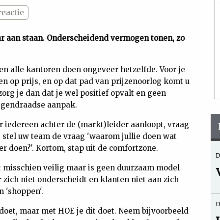
reactie
ar aan staan. Onderscheidend vermogen tonen, zo
t en alle kantoren doen ongeveer hetzelfde. Voor je
en op prijs, en op dat pad van prijzenoorlog komt u
zorg je dan dat je wel positief opvalt en geen
tegendraadse aanpak.
r iedereen achter de (markt)leider aanloopt, vraag
, stel uw team de vraag 'waarom jullie doen wat
er doen?'. Kortom, stap uit de comfortzone.
D
kt misschien veilig maar is geen duurzaam model
 zich niet onderscheidt en klanten niet aan zich
n 'shoppen'.
D
doet, maar met HOE je dit doet. Neem bijvoorbeeld