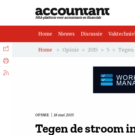
NBA-platform voor accountants en financials
Home
Nieuws
Discussie
Vaktechnie
Facebook
Nieuws
>
Opinie
>
2015
>
5
>
Tegen 
Home
Discussie
LinkedIn
Vaktechniek
X.com
Achtergrond
Tuchtrecht
OPINIE
18 mei 2015
Tegen de stroom i