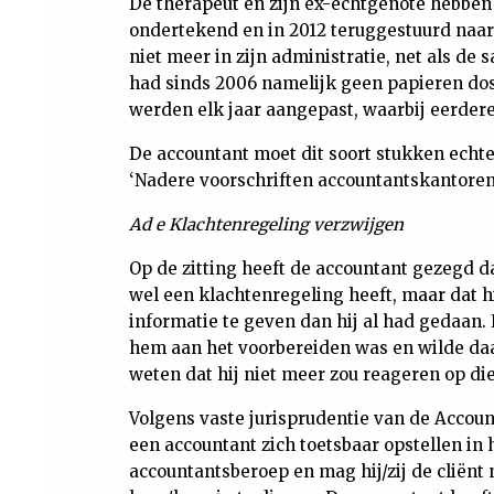
De therapeut en zijn ex-echtgenote hebben
ondertekend en in 2012 teruggestuurd naar 
niet meer in zijn administratie, net als d
had sinds 2006 namelijk geen papieren dos
werden elk jaar aangepast, waarbij eerder
De accountant moet dit soort stukken echte
‘Nadere voorschriften accountantskantoren
Ad e Klachtenregeling verzwijgen
Op de zitting heeft de accountant gezegd da
wel een klachtenregeling heeft, maar dat h
informatie te geven dan hij al had gedaan.
hem aan het voorbereiden was en wilde daa
weten dat hij niet meer zou reageren op di
Volgens vaste jurisprudentie van de Accou
een accountant zich toetsbaar opstellen in
accountantsberoep en mag hij/zij de cliënt