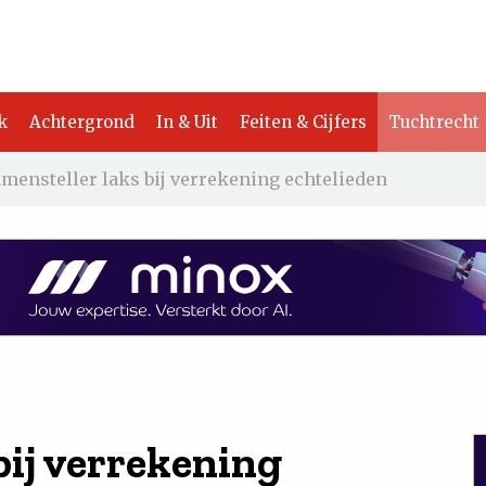
k
Achtergrond
In & Uit
Feiten & Cijfers
Tuchtrecht
mensteller laks bij verrekening echtelieden
bij verrekening