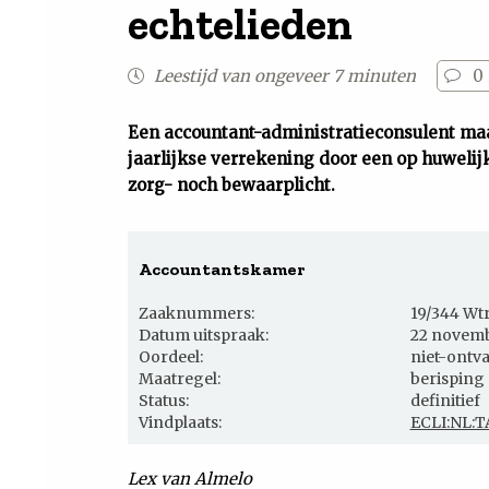
echtelieden
Leestijd van ongeveer 7 minuten
0
Een accountant-administratieconsulent maa
jaarlijkse verrekening door een op huwelij
zorg- noch bewaarplicht.
Accountantskamer
Zaaknummers:
19/344 Wt
Datum uitspraak:
22 novemb
Oordeel:
niet-ontva
Maatregel:
berisping
Status:
definitief
Vindplaats:
ECLI:NL:T
Lex van Almelo