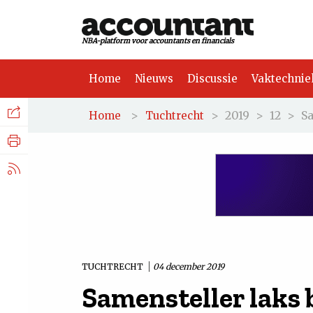
NBA-platform voor accountants en financials
Home
Nieuws
Discussie
Vaktechnie
Facebook
Nieuws
>
>
2019
>
12
>
Sa
Home
Tuchtrecht
Discussie
LinkedIn
Vaktechniek
X.com
Achtergrond
Tuchtrecht
TUCHTRECHT
04 december 2019
Samensteller laks 