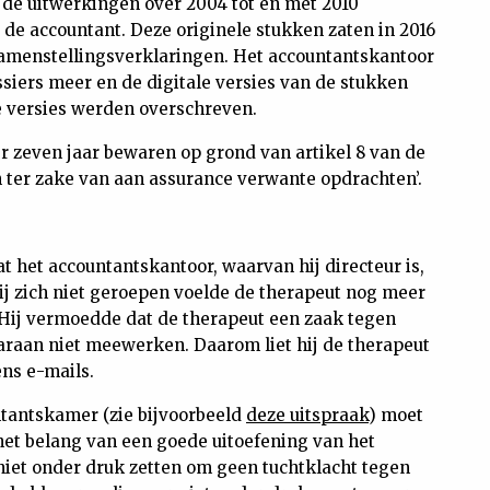
 de uitwerkingen over 2004 tot en met 2010
de accountant. Deze originele stukken zaten in 2016
e samenstellingsverklaringen. Het accountantskantoor
siers meer en de digitale versies van de stukken
e versies werden overschreven.
r zeven jaar bewaren op grond van artikel 8 van de
 ter zake van aan assurance verwante opdrachten’.
t het accountantskantoor, waarvan hij directeur is,
ij zich niet geroepen voelde de therapeut nog meer
 Hij vermoedde dat de therapeut een zaak tegen
raan niet meewerken. Daarom liet hij de therapeut
ens e-mails.
ntantskamer (zie bijvoorbeeld
deze uitspraak
) moet
 het belang van een goede uitoefening van het
 niet onder druk zetten om geen tuchtklacht tegen