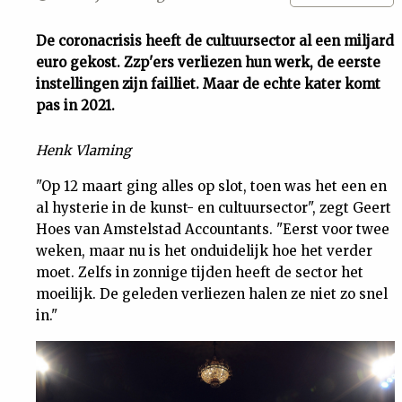
Uit
De coronacrisis heeft de cultuursector al een miljard
euro gekost. Zzp'ers verliezen hun werk, de eerste
Feiten
instellingen zijn failliet. Maar de echte kater komt
pas in 2021.
&
Henk Vlaming
Cijfers
"Op 12 maart ging alles op slot, toen was het een en
al hysterie in de kunst- en cultuursector", zegt Geert
Tuchtrecht
Hoes van Amstelstad Accountants. "Eerst voor twee
weken, maar nu is het onduidelijk hoe het verder
moet. Zelfs in zonnige tijden heeft de sector het
Magazine
moeilijk. De geleden verliezen halen ze niet zo snel
in."
Podcast
Dossiers