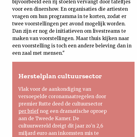
bijvoorbeeld een rij stoelen vervangt door tafeltjes
voor een dinershow. En organisaties die artiesten
vragen om hun programma in te korten, zodat er
twee voorstellingen per avond mogelijk worden.
Dan zijn er nog de initiatieven om livestreams te
maken van voorstellingen. Maar thuis kijken naar
een voorstelling is toch een andere beleving dan in
een zaal met mensen."
Herstelplan cultuursector
Vlak voor de aankondiging van
versoepelde coronamaatregelen door
premier Rutte deed de cultuursector
per brief
nog een dramatische oproep
aan de Tweede Kamer. De
cultuurwereld dreigt dit jaar zo’n 2,6
miljard euro aan inkomsten mis te