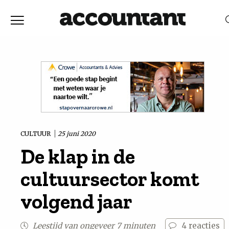
Home
Nieuws
RELEVANTIE
DATUM
Discussie
Vaktechniek
CULTUUR
25 juni 2020
De klap in de
Achtergrond
cultuursector komt
In
volgend jaar
&
Leestijd van ongeveer 7 minuten
4
reacties