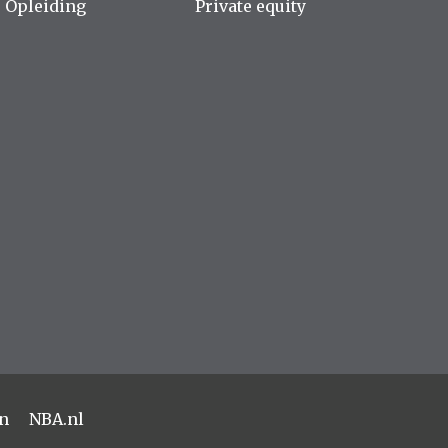
Opleiding
Private equity
n
NBA.nl