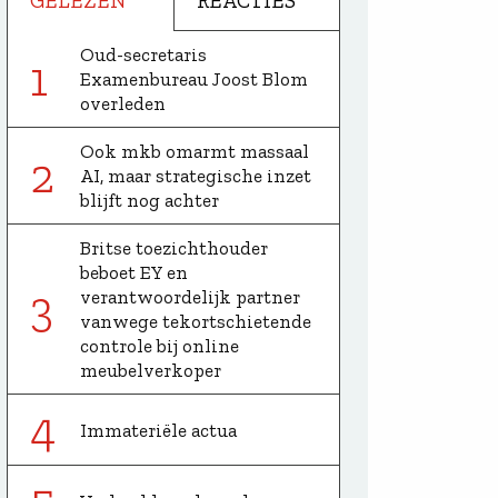
GELEZEN
REACTIES
Oud-secretaris
1
Examenbureau Joost Blom
overleden
Ook mkb omarmt massaal
2
AI, maar strategische inzet
blijft nog achter
Britse toezichthouder
beboet EY en
3
verantwoordelijk partner
vanwege tekortschietende
controle bij online
meubelverkoper
4
Immateriële actua