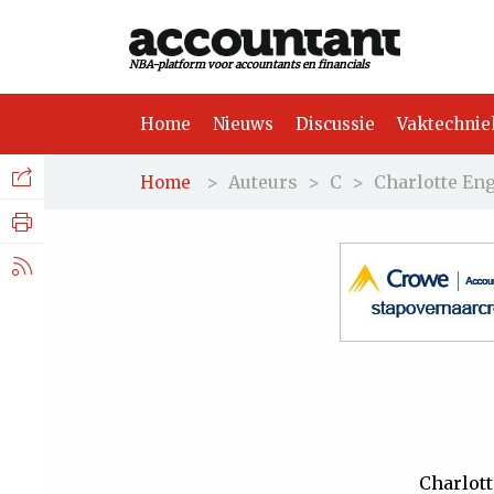
NBA-platform voor accountants en financials
Home
Nieuws
Discussie
Vaktechnie
Facebook
Nieuws
>
Auteurs
>
C
>
Charlotte En
Home
Discussie
LinkedIn
Vaktechniek
X.com
Achtergrond
Tuchtrecht
Charlott