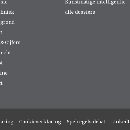
sie
Kunstmatige intelligentie
chniek
alle dossiers
rgrond
t
 & Cijfers
recht
st
ine
t
laring
Cookieverklaring
Spelregels debat
LinkedI