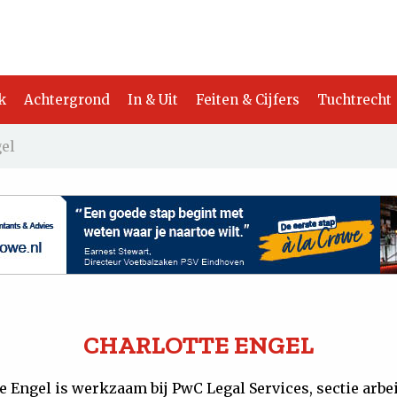
k
Achtergrond
In & Uit
Feiten & Cijfers
Tuchtrecht
gel
CHARLOTTE ENGEL
e Engel is werkzaam bij PwC Legal Services, sectie arbe