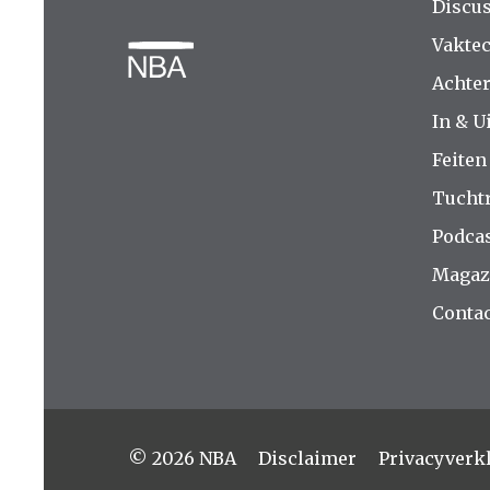
Discus
Vakte
Achte
In & Ui
Feiten
Tucht
Podca
Magaz
Contac
© 2026 NBA
Disclaimer
Privacyverk