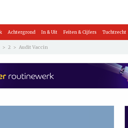
k
Achtergrond
In & Uit
Feiten & Cijfers
Tuchtrecht
>
2
>
Audit Vaccin