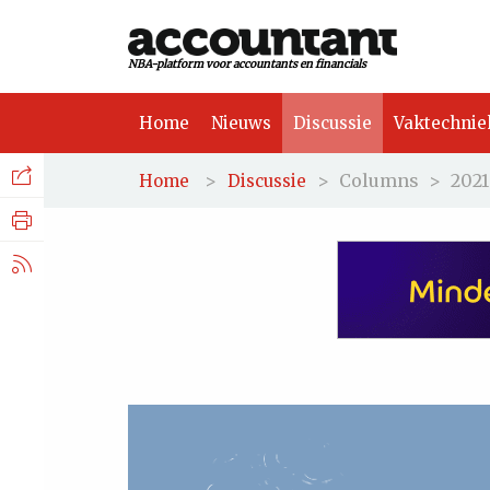
NBA-platform voor accountants en financials
Home
Nieuws
Discussie
Vaktechnie
Facebook
Nieuws
>
>
Columns
>
2021
Home
Discussie
Discussie
LinkedIn
Vaktechniek
X.com
Achtergrond
Tuchtrecht