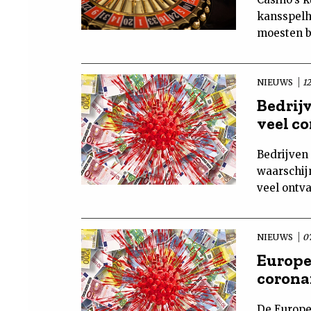
kansspelh
moesten b
NIEUWS
1
Bedrij
veel c
Bedrijven
waarschij
veel ontv
NIEUWS
0
Europe
corona
De Europe