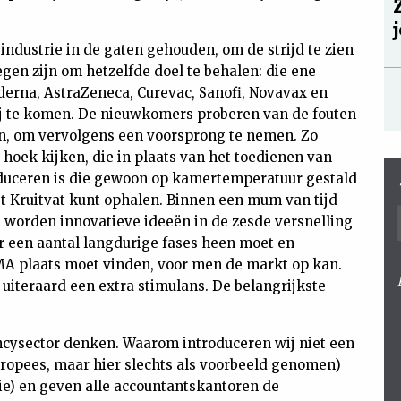
industrie in de gaten gehouden, om de strijd te zien
egen zijn om hetzelfde doel te behalen: die ene
derna, AstraZeneca, Curevac, Sanofi, Novavax en
ij te komen. De nieuwkomers proberen van de fouten
en, om vervolgens een voorsprong te nemen. Zo
hoek kijken, die in plaats van het toedienen van
roduceren is die gewoon op kamertemperatuur gestald
het Kruitvat kunt ophalen. Binnen een mum van tijd
 worden innovatieve ideeën in de zesde versnelling
or een aantal langdurige fases heen moet en
MA plaats moet vinden, voor men de markt op kan.
 uiteraard een extra stimulans. De belangrijkste
ncysector denken. Waarom introduceren wij niet een
uropees, maar hier slechts als voorbeeld genomen)
ie) en geven alle accountantskantoren de