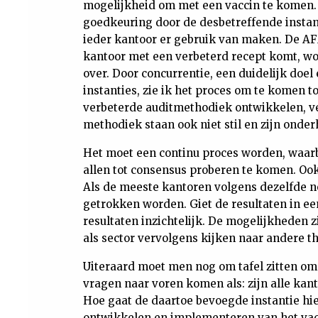
mogelijkheid om met een vaccin te komen. 
goedkeuring door de desbetreffende instant
ieder kantoor er gebruik van maken. De AF
kantoor met een verbeterd recept komt, wor
over. Door concurrentie, een duidelijk doe
instanties, zie ik het proces om te komen to
verbeterde auditmethodiek ontwikkelen, ve
methodiek staan ook niet stil en zijn ond
Het moet een continu proces worden, waarb
allen tot consensus proberen te komen. Ook
Als de meeste kantoren volgens dezelfde n
getrokken worden. Giet de resultaten in ee
resultaten inzichtelijk. De mogelijkheden 
als sector vervolgens kijken naar andere th
Uiteraard moet men nog om tafel zitten om 
vragen naar voren komen als: zijn alle kan
Hoe gaat de daartoe bevoegde instantie hie
ontwikkelen en implementeren van het vac