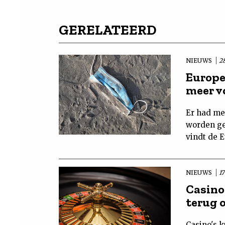
GERELATEERD
NIEUWS
2
Europe
meer v
Er had me
worden ge
vindt de E
NIEUWS
1
Casino
terug 
Casino's 