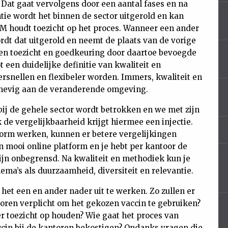
Dat gaat vervolgens door een aantal fases en na
ie wordt het binnen de sector uitgerold en kan
M houdt toezicht op het proces. Wanneer een ander
dt dat uitgerold en neemt de plaats van de vorige
l en toezicht en goedkeuring door daartoe bevoegde
t een duidelijke definitie van kwaliteit en
rsnellen en flexibeler worden. Immers, kwaliteit en
erhevig aan de veranderende omgeving.
ij de gehele sector wordt betrokken en we met zijn
 de vergelijkbaarheid krijgt hiermee een injectie.
orm werken, kunnen er betere vergelijkingen
n mooi online platform en je hebt per kantoor de
zijn onbegrensd. Na kwaliteit en methodiek kun je
ema’s als duurzaamheid, diversiteit en relevantie.
het een en ander nader uit te werken. Zo zullen er
toren verplicht om het gekozen vaccin te gebruiken?
r toezicht op houden? Wie gaat het proces van
cin bij de kantoren bekostigen? Ondanks vragen die