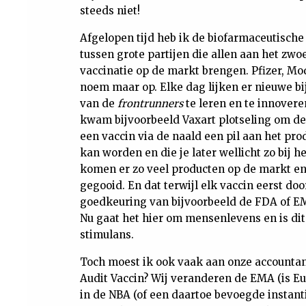
steeds niet!
Afgelopen tijd heb ik de biofarmaceutische 
tussen grote partijen die allen aan het zwo
vaccinatie op de markt brengen. Pfizer, Mo
noem maar op. Elke dag lijken er nieuwe b
van de
frontrunners
te leren en te innover
kwam bijvoorbeeld Vaxart plotseling om de 
een vaccin via de naald een pil aan het p
kan worden en die je later wellicht zo bij 
komen er zo veel producten op de markt en
gegooid. En dat terwijl elk vaccin eerst do
goedkeuring van bijvoorbeeld de FDA of E
Nu gaat het hier om mensenlevens en is dit
stimulans.
Toch moest ik ook vaak aan onze accounta
Audit Vaccin? Wij veranderen de EMA (is E
in de NBA (of een daartoe bevoegde instant