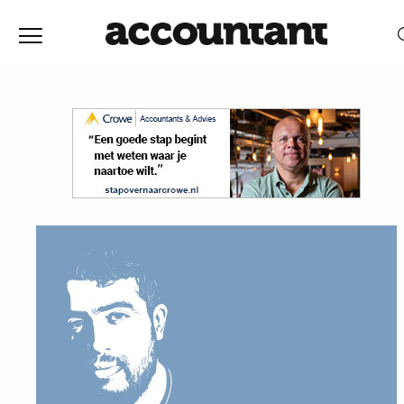
Home
Nieuws
RELEVANTIE
DATUM
Discussie
Vaktechniek
Achtergrond
In
&