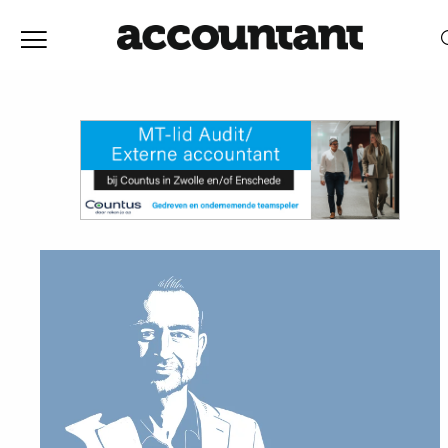
Home
Nieuws
RELEVANTIE
DATUM
Discussie
Vaktechniek
Achtergrond
In
&