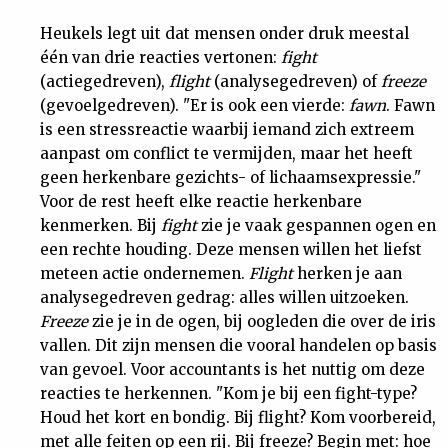
Heukels legt uit dat mensen onder druk meestal
één van drie reacties vertonen:
fight
(actiegedreven),
flight
(analysegedreven) of
freeze
(gevoelgedreven). "Er is ook een vierde:
fawn
. Fawn
is een stressreactie waarbij iemand zich extreem
aanpast om conflict te vermijden, maar het heeft
geen herkenbare gezichts- of lichaamsexpressie."
Voor de rest heeft elke reactie herkenbare
kenmerken. Bij
fight
zie je vaak gespannen ogen en
een rechte houding. Deze mensen willen het liefst
meteen actie ondernemen.
Flight
herken je aan
analysegedreven gedrag: alles willen uitzoeken.
Freeze
zie je in de ogen, bij oogleden die over de iris
vallen. Dit zijn mensen die vooral handelen op basis
van gevoel. Voor accountants is het nuttig om deze
reacties te herkennen. "Kom je bij een fight-type?
Houd het kort en bondig. Bij flight? Kom voorbereid,
met alle feiten op een rij. Bij freeze? Begin met: hoe