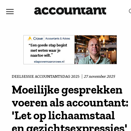
Home
Nieuws
RELEVANTIE
DATUM
Discussie
Vaktechniek
DEELSESSIE ACCOUNTANTSDAG 2025
27 november 2025
Moeilijke gesprekken
Achtergrond
voeren als accountant:
In
'Let op lichaamstaal
en gezichtsexpressies'
&