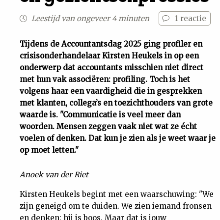
Uit
Leestijd van ongeveer 4 minuten
1
reactie
Feiten
Tijdens de Accountantsdag 2025 ging profiler en
crisisonderhandelaar Kirsten Heukels in op een
onderwerp dat accountants misschien niet direct
&
met hun vak associëren: profiling. Toch is het
volgens haar een vaardigheid die in gesprekken
Cijfers
met klanten, collega’s en toezichthouders van grote
waarde is. "Communicatie is veel meer dan
Tuchtrecht
woorden. Mensen zeggen vaak niet wat ze écht
voelen of denken. Dat kun je zien als je weet waar je
op moet letten."
Magazine
Anoek van der Riet
Podcast
Kirsten Heukels begint met een waarschuwing: "We
Dossiers
zijn geneigd om te duiden. We zien iemand fronsen
en denken: hij is boos. Maar dat is jouw