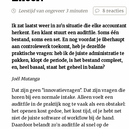
Uit
Leestijd van ongeveer 3 minuten
8
reacties
Feiten
Ik zat laatst weer in zo'n situatie die elke accountant
herkent. Een klant stuurt een auditfile. Soms één
bestand, soms een set. En nog voordat je überhaupt
&
aan controlewerk toekomt, heb je dezelfde
praktische vragen: heb ik de juiste administratie te
Cijfers
pakken, klopt de periode, is het bestand compleet,
en, heel basaal, staat het geheel in balans?
Tuchtrecht
Joël Mutanga
Magazine
Dat zijn geen "innovatievragen". Dat zijn vragen die
horen bij een normale intake. Alleen voelt een
Podcast
auditfile in de praktijk nog te vaak als een obstakel:
het openen kost gedoe, het kost tijd, of je hebt net
niet de juiste software of workflow bij de hand.
Dossiers
Daardoor belandt zo’n auditfile al snel op de