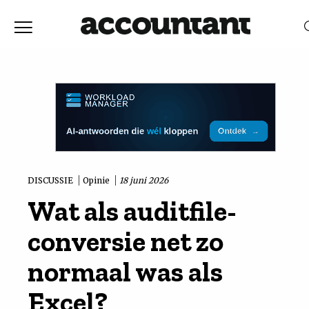
Home
Nieuws
RELEVANTIE
DATUM
Discussie
Vaktechniek
DISCUSSIE
Opinie
18 juni 2026
Wat als auditfile-
Achtergrond
conversie net zo
In
normaal was als
Excel?
&