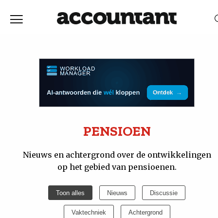
Home
Nieuws
RELEVANTIE
DATUM
Discussie
Vaktechniek
PENSIOEN
Achtergrond
Nieuws en achtergrond over de ontwikkelingen
op het gebied van pensioenen.
In
Toon alles
Nieuws
Discussie
&
Vaktechniek
Achtergrond