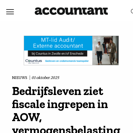
Home
Nieuws
RELEVANTIE
DATUM
Discussie
Vaktechniek
NIEUWS
01 oktober 2025
Bedrijfsleven ziet
Achtergrond
fiscale ingrepen in
In
AOW,
vermogensbelasting
&