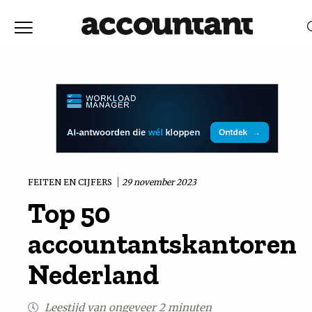
Home
Nieuws
RELEVANTIE
DATUM
Discussie
Vaktechniek
FEITEN EN CIJFERS
29 november 2023
Top 50
Achtergrond
accountantskantoren
In
Nederland
&
Leestijd van ongeveer 2 minuten