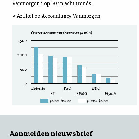
Vanmorgen Top 50 in acht trends.
»
Artikel op Accountancy Vanmorgen
Omzet accountantskantoren (€ mln)
1,500
1,000
500
0
Deloitte
PwC
BDO
EY
KPMG
Flynth
(2021-)2022
(2020-)2021
Aanmelden nieuwsbrief