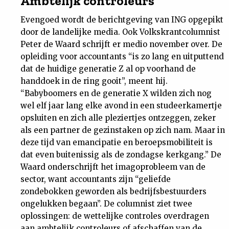
Ambtelijk controleurs
Evengoed wordt de berichtgeving van ING opgepikt
door de landelijke media. Ook Volkskrantcolumnist
Peter de Waard schrijft er medio november over. De
opleiding voor accountants “is zo lang en uitputtend
dat de huidige generatie Z al op voorhand de
handdoek in de ring gooit”, meent hij.
“Babyboomers en de generatie X wilden zich nog
wel elf jaar lang elke avond in een studeerkamertje
opsluiten en zich alle pleziertjes ontzeggen, zeker
als een partner de gezinstaken op zich nam. Maar in
deze tijd van emancipatie en beroepsmobiliteit is
dat even buitenissig als de zondagse kerkgang.” De
Waard onderschrijft het imagoprobleem van de
sector, want accountants zijn “geliefde
zondebokken geworden als bedrijfsbestuurders
ongelukken begaan”. De columnist ziet twee
oplossingen: de wettelijke controles overdragen
aan ambtelijk controleurs of afschaffen van de