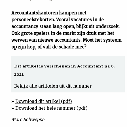
Uit
Accountantskantoren kampen met
personeelstekorten. Vooral vacatures in de
Feiten
accountancy staan lang open, blijkt uit onderzoek.
Ook grote spelers in de markt zijn druk met het
&
werven van nieuwe accountants. Moet het systeem
op zijn kop, of valt de schade mee?
Cijfers
Dit artikel is verschenen in Accountant nr. 6,
Tuchtrecht
2021
Bekijk alle artikelen uit dit nummer
Magazine
»
Download dit artikel (pdf)
Podcast
»
Download het hele nummer (pdf)
Dossiers
Marc Schweppe