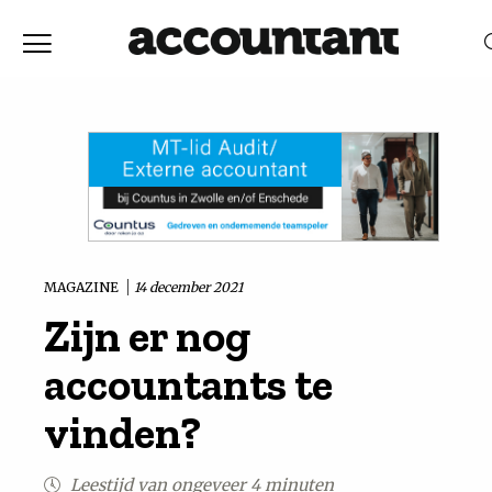
Home
Nieuws
RELEVANTIE
DATUM
Discussie
Vaktechniek
MAGAZINE
14 december 2021
Zijn er nog
Achtergrond
accountants te
In
vinden?
&
Leestijd van ongeveer 4 minuten